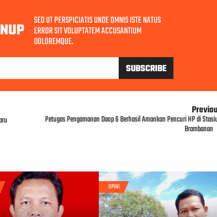
SED UT PERSPICIATIS UNDE OMNIS ISTE NATUS
GNUP
ERROR SIT VOLUPTATEM ACCUSANTIUM
DOLOREMQUE.
Previo
Petugas Pengamanan Daop 6 Berhasil Amankan Pencuri HP di Stasi
aru
Brambanan
OPINI