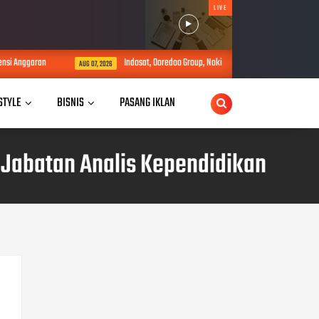
LIVE
i Anggaran
Indosat, Ooredoo Group, Nokia, dan NVIDIA Luncurkan Zankore 
AUG 07, 2026
 STYLE
BISNIS
PASANG IKLAN
 Jabatan Analis Kependidikan