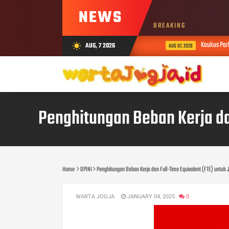
NEWS
BREAKING
Kaukus Parlem
AUG, 7 2026
wb_sunny
AUG 07, 2026
Penghitungan Beban Kerja da
Home
OPINI
Penghitungan Beban Kerja dan Full-Time Equivalent (FTE) untuk 
WARTA JOGJA
JANUARY 04, 2025
0