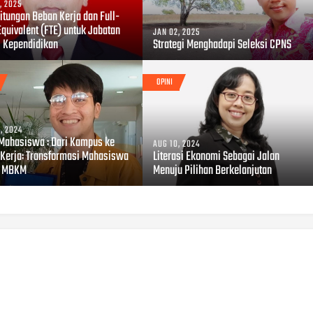
, 2025
itungan Beban Kerja dan Full-
quivalent (FTE) untuk Jabatan
JAN 02, 2025
s Kependidikan
Strategi Menghadapi Seleksi CPNS
OPINI
, 2024
 Mahasiswa : Dari Kampus ke
AUG 10, 2024
 Kerja: Transformasi Mahasiswa
Literasi Ekonomi Sebagai Jalan
t MBKM
Menuju Pilihan Berkelanjutan