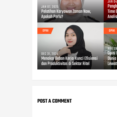
JAN 04
Pengh
JAN 07, 2025
Pelatihan Karyawan Zaman Now,
Time E
Apakah Perlu?
Anali
OPINI
OPINI
AUG 29
Opini
DEC 31, 2024
Menakar Beban Kerja: Kunci Efisiensi
Dunia
dan Produktivitas di Sektor Ritel
Lewa
POST A COMMENT