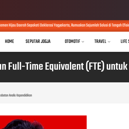
en Hijau Daerah Sepakati Deklarasi Yogyakarta, Rumuskan Sejumlah Solusi di Tengah Efisiens
HOME
SEPUTAR JOGJA
OTOMOTIF
TRAVEL
LIFE
n Full-Time Equivalent (FTE) untuk
Jabatan Analis Kependidikan