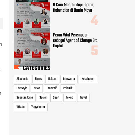
9 Cara Menghadapi Ujaran
Kebencian di Dunia Maya
Peran Vital Perempuan
sebagai Agent of Change Era
n
Digital
CATEGORIES
a
Akademia
Bisnis
Hukum
InfoWarta
Kesehatan
Life Style
News
Otomotif
Polemik
n
Seputar Jogja
Sosial
Sport
Tekno
Travel
Wisata
Yogyakarta