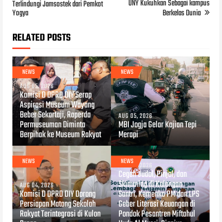
UNY Kukuhkan Sebagai kampus
Terlindungi Jamsostek dari Pemkot
Yogya
Berkelas Dunia
RELATED POSTS
NEWS
NEWS
AUG 05, 2026
Komisi D DPRD DIY Serap
Aspirasi Museum Wayang
Beber Sekartaji, Raperda
AUG 05, 2026
Permuseuman Diminta
MBI Jogja Gelar Kajian Tepi
Berpihak ke Museum Rakyat
Merapi
NEWS
NEWS
AUG 04, 2026
Cegah Judol, Pinjol, dan
Skimming di Kalangan
AUG 04, 2026
Komisi D DPRD DIY Dorong
Santri, Kemenko PM dan LPS
Persiapan Matang Sekolah
Geber Literasi Keuangan di
Rakyat Terintegrasi di Kulon
Pondok Pesantren Miftahul