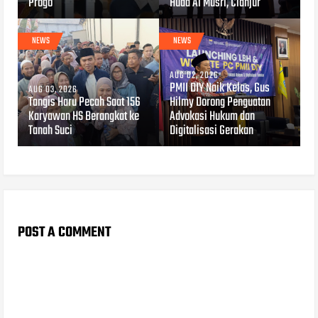
Progo
Huda Al Musri, Cianjur
NEWS
NEWS
AUG 02, 2026
PMII DIY Naik Kelas, Gus
AUG 03, 2026
Tangis Haru Pecah Saat 156
Hilmy Dorong Penguatan
Karyawan HS Berangkat ke
Advokasi Hukum dan
Tanah Suci
Digitalisasi Gerakan
POST A COMMENT