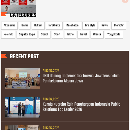
CATEGORIES
Akademia
Bisnis
Hukum
InfoWarta
Kesehatan
Life Style
News
Otomotif
Polemik
Seputar Jogja
Sosial
Sport
Tekno
Travel
Wisata
Yogyakarta
RECENT POST
AUG 06, 2026
USD Dorong Implementasi Inovasi Jawalens dalam
Pembelajaran Aksara Jawa
AUG 06, 2026
Kurnia Nugraha Raih Penghargaan Indonesia Public
Relations Top Leader 2026
AUG 06, 2026