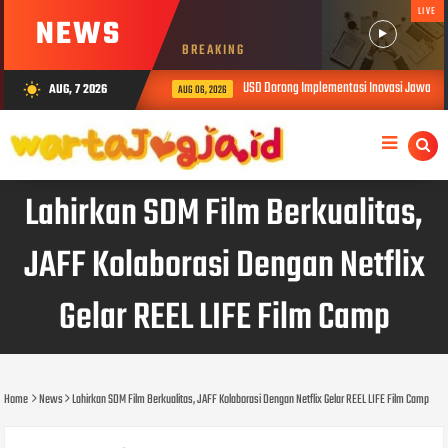
LIVE
NEWS
BREAKING
USD Dorong Implementasi Inovasi Jawalens
AUG, 7 2026
wb_sunny
AUG 06, 2026
Lahirkan SDM Film Berkualitas,
JAFF Kolaborasi Dengan Netflix
Gelar REEL LIFE Film Camp
Home
News
Lahirkan SDM Film Berkualitas, JAFF Kolaborasi Dengan Netflix Gelar REEL LIFE Film Camp