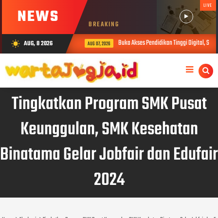
LIVE
NEWS
BREAKING
Buka Akses Pendidikan Tinggi Digital, Sibe
AUG, 8 2026
wb_sunny
AUG 07, 2026
Tingkatkan Program SMK Pusat
Keunggulan, SMK Kesehatan
Binatama Gelar Jobfair dan Edufair
2024