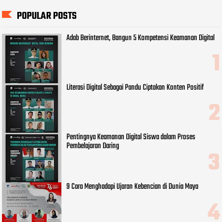
POPULAR POSTS
Adab Berinternet, Bangun 5 Kompetensi Keamanan Digital
Literasi Digital Sebagai Pandu Ciptakan Konten Positif
Pentingnya Keamanan Digital Siswa dalam Proses
Pembelajaran Daring
9 Cara Menghadapi Ujaran Kebencian di Dunia Maya