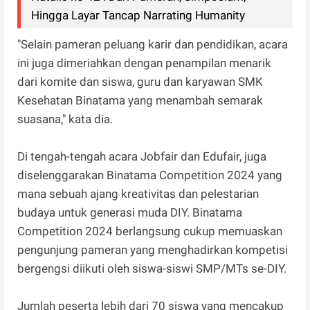
Hingga Layar Tancap Narrating Humanity
"Selain pameran peluang karir dan pendidikan, acara
ini juga dimeriahkan dengan penampilan menarik
dari komite dan siswa, guru dan karyawan SMK
Kesehatan Binatama yang menambah semarak
suasana," kata dia.
Di tengah-tengah acara Jobfair dan Edufair, juga
diselenggarakan Binatama Competition 2024 yang
mana sebuah ajang kreativitas dan pelestarian
budaya untuk generasi muda DIY. Binatama
Competition 2024 berlangsung cukup memuaskan
pengunjung pameran yang menghadirkan kompetisi
bergengsi diikuti oleh siswa-siswi SMP/MTs se-DIY.
Jumlah peserta lebih dari 70 siswa yang mencakup