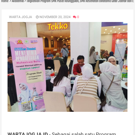
Home
Akademia
Tingkatkan Program SMK Pusat Keunggulan, SMK Kesehatan Binatama Gelar Jobfair dan Ed
WARTA JOGJA
NOVEMBER 20, 2024
0
WARTAJOGJA.ID
- Sebagai salah satu Program