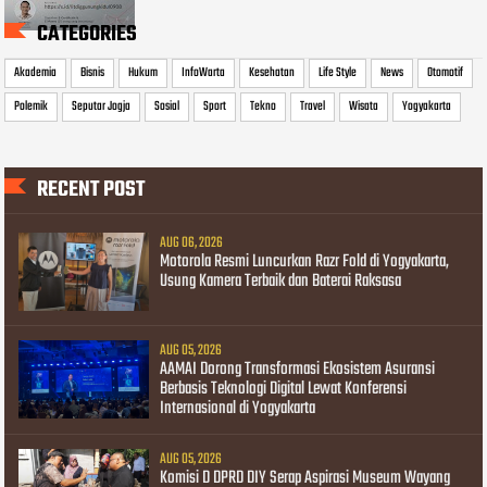
CATEGORIES
Akademia
Bisnis
Hukum
InfoWarta
Kesehatan
Life Style
News
Otomotif
Polemik
Seputar Jogja
Sosial
Sport
Tekno
Travel
Wisata
Yogyakarta
RECENT POST
AUG 06, 2026
Motorola Resmi Luncurkan Razr Fold di Yogyakarta,
Usung Kamera Terbaik dan Baterai Raksasa
AUG 05, 2026
AAMAI Dorong Transformasi Ekosistem Asuransi
Berbasis Teknologi Digital Lewat Konferensi
Internasional di Yogyakarta
AUG 05, 2026
Komisi D DPRD DIY Serap Aspirasi Museum Wayang