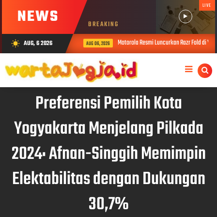
LIVE
NEWS
BREAKING
Motorola Resmi Luncurkan Razr Fold di Yog
AUG, 6 2026
wb_sunny
AUG 06, 2026
Preferensi Pemilih Kota
Yogyakarta Menjelang Pilkada
2024: Afnan-Singgih Memimpin
Elektabilitas dengan Dukungan
30,7%