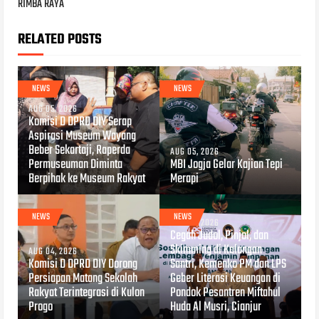
RIMBA RAYA
RELATED POSTS
NEWS
NEWS
AUG 05, 2026
Komisi D DPRD DIY Serap
Aspirasi Museum Wayang
Beber Sekartaji, Raperda
AUG 05, 2026
Permuseuman Diminta
MBI Jogja Gelar Kajian Tepi
Berpihak ke Museum Rakyat
Merapi
NEWS
NEWS
AUG 04, 2026
Cegah Judol, Pinjol, dan
Skimming di Kalangan
AUG 04, 2026
Komisi D DPRD DIY Dorong
Santri, Kemenko PM dan LPS
Persiapan Matang Sekolah
Geber Literasi Keuangan di
Rakyat Terintegrasi di Kulon
Pondok Pesantren Miftahul
Progo
Huda Al Musri, Cianjur