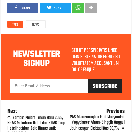
SHARE
SHARE
TAGS
NEWS
SED UT PERSPICIATIS UNDE
NEWSLETTER
OMNIS ISTE NATUS ERROR SIT
SIGNUP
VOLUPTATEM ACCUSANTIUM
DOLOREMQUE.
Next
Previous
PAS Memenangkan Hati Masyarakat
Sambut Malam Tahun Baru 2025,
Yogyakarta: Afnan-Singgih Unggul
KHAS Malioboro Hotel dan KHAS Tugu
Hotel hadirkan Gala Dinner unik
Jauh dengan Elektabilitas 30,7%