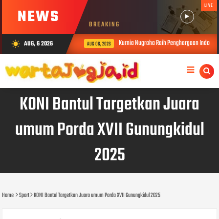
LIVE
NEWS
BREAKING
Kurnia Nugraha Raih Penghargaan Indonesia
AUG, 6 2026
wb_sunny
AUG 06, 2026
KONI Bantul Targetkan Juara
umum Porda XVII Gunungkidul
2025
Home
Sport
KONI Bantul Targetkan Juara umum Porda XVII Gunungkidul 2025