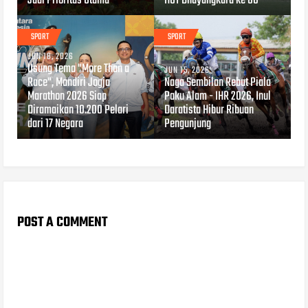
Jadi Prioritas Utama
HUT Bhayangkara ke 80
SPORT
SPORT
JUN 18, 2026
Usung Tema "More Than a
JUN 15, 2026
Race", Mandiri Jogja
Naga Sembilan Rebut Piala
Marathon 2026 Siap
Paku Alam - IHR 2026, Inul
Diramaikan 10.200 Pelari
Daratista Hibur Ribuan
dari 17 Negara
Pengunjung
POST A COMMENT