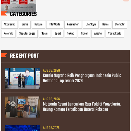
CATEGORIES
Akademia
Bisnis
Hukum
InfoWarta
Kesehatan
Life Style
News
Otomotif
Polemik
Seputar Jogja
Sosial
Sport
Tekno
Travel
Wisata
Yogyakarta
RECENT POST
AUG 06, 2026
Kurnia Nugraha Raih Penghargaan Indonesia Public
Relations Top Leader 2026
AUG 06, 2026
Motorola Resmi Luncurkan Razr Fold di Yogyakarta,
Usung Kamera Terbaik dan Baterai Raksasa
AUG 05, 2026