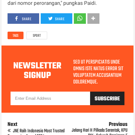
dari nomor perorangan," pungkas Paidi.
SHARE
SHARE
TAGS
SPORT
SED UT PERSPICIATIS UNDE
NEWSLETTER
OMNIS ISTE NATUS ERROR SIT
SIGNUP
VOLUPTATEM ACCUSANTIUM
DOLOREMQUE.
Next
Previous
Jelang Hari H Pilkada Serentak, KPU
JNE Raih Indonesia Most Trusted