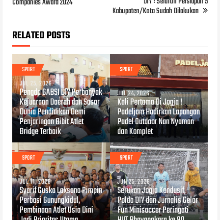
DIY : Seluruh Persiapan 5
Companies Award 2024
Kabupaten/Kota Sudah Dilakukan
RELATED POSTS
SPORT
SPORT
JUL 25, 2026
Pengda GABSI DIY Perbanyak
JUL 24, 2026
Kejuaraan Daerah dan Sasar
Kali Pertama Di Jogja !
Dunia Pendidikan Demi
Padeljam Hadirkan Lapangan
Penjaringan Bibit Atlet
Padel Outdoor Nan Nyaman
Bridge Terbaik
dan Komplet
SPORT
SPORT
JUL 11, 2026
JUN 25, 2026
Syarif Guska Laksana Pimpin
Serukan Jogja Kondusif,
Perbasi Gunungkidul,
Polda DIY dan Jurnalis Gelar
Pembinaan Atlet Usia Dini
Fun Minisoccer Peringati