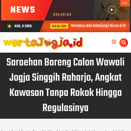
LIVE
NEWS
BREAKING
Membaca Jeda Sebat(ang): Bicara di Balik 
AUG, 9 2026
wb_sunny
AUG 09, 2026
Saraehan Bareng Calon Wawali
Jogja Singgih Raharjo, Angkat
Kawasan Tanpa Rokok Hingga
Regulasinya