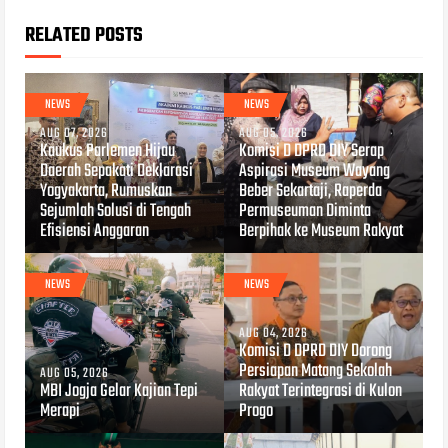
RELATED POSTS
NEWS
NEWS
AUG 07, 2026
AUG 05, 2026
Kaukus Parlemen Hijau
Komisi D DPRD DIY Serap
Daerah Sepakati Deklarasi
Aspirasi Museum Wayang
Yogyakarta, Rumuskan
Beber Sekartaji, Raperda
Sejumlah Solusi di Tengah
Permuseuman Diminta
Efisiensi Anggaran
Berpihak ke Museum Rakyat
NEWS
NEWS
AUG 04, 2026
Komisi D DPRD DIY Dorong
Persiapan Matang Sekolah
AUG 05, 2026
MBI Jogja Gelar Kajian Tepi
Rakyat Terintegrasi di Kulon
Merapi
Progo