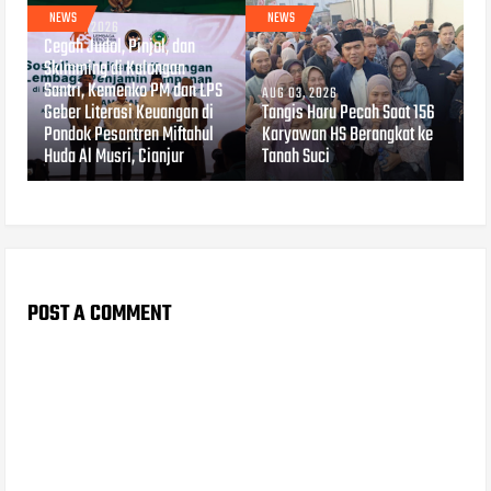
NEWS
NEWS
AUG 04, 2026
Cegah Judol, Pinjol, dan
Skimming di Kalangan
Santri, Kemenko PM dan LPS
AUG 03, 2026
Geber Literasi Keuangan di
Tangis Haru Pecah Saat 156
Pondok Pesantren Miftahul
Karyawan HS Berangkat ke
Huda Al Musri, Cianjur
Tanah Suci
POST A COMMENT