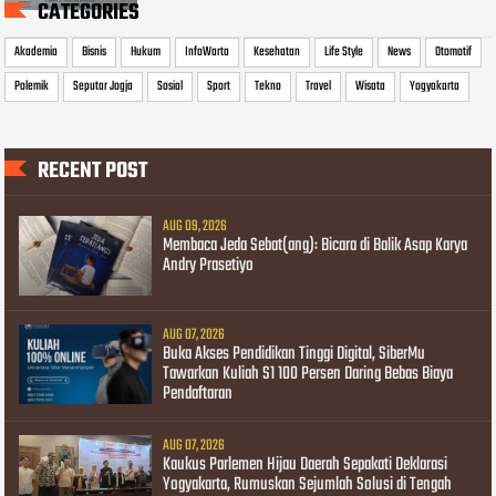
CATEGORIES
Akademia
Bisnis
Hukum
InfoWarta
Kesehatan
Life Style
News
Otomotif
Polemik
Seputar Jogja
Sosial
Sport
Tekno
Travel
Wisata
Yogyakarta
RECENT POST
AUG 09, 2026
Membaca Jeda Sebat(ang): Bicara di Balik Asap Karya
Andry Prasetiyo
AUG 07, 2026
Buka Akses Pendidikan Tinggi Digital, SiberMu
Tawarkan Kuliah S1 100 Persen Daring Bebas Biaya
Pendaftaran
AUG 07, 2026
Kaukus Parlemen Hijau Daerah Sepakati Deklarasi
Yogyakarta, Rumuskan Sejumlah Solusi di Tengah