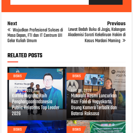
Next
Previous
Lewat Bedah Buku di Jogja, Kalangan
Wujudkan Profesional Sukses di
Akademisi Soroti Kekeliruan Hakim di
Masa Depan, FTI dan IT Centrum UII
Gelar Kuliah Umum
Kasus Mardani Maming
RELATED POSTS
BISNIS
BISNIS
AUG 06, 2026
AUG 06, 2026
Kurnia Nugraha Raih
Motorola Resmi Luncurkan
Penghargaan Indonesia
Razr Fold di Yogyakarta,
Public Relations Top Leader
Usung Kamera Terbaik dan
2026
Baterai Raksasa
BISNIS
BISNIS