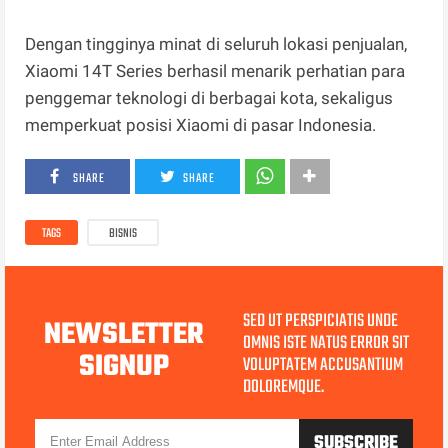
Dengan tingginya minat di seluruh lokasi penjualan,
Xiaomi 14T Series berhasil menarik perhatian para
penggemar teknologi di berbagai kota, sekaligus
memperkuat posisi Xiaomi di pasar Indonesia.
SHARE
SHARE
TAGS
BISNIS
SED UT PERSPICIATIS UNDE
NEWSLETTER
OMNIS ISTE NATUS ERROR SIT
SIGNUP
VOLUPTATEM ACCUSANTIUM
DOLOREMQUE.