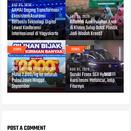
AUG 05, 2026
AAMAI Dorong Transformasi
Ekosistem Asuransi
AUG 04, 2026
Berbasis Teknologi Digital
Alfamidi Ajak Puluhan Anak
Lewat Konferensi
di Klaten Sulap Botol Plastik
Internasional di Yogyakarta
Jadi Wadah Kreatif
BISNIS
BISNIS
AUG 03, 2026
JNE Berikan Promo Ongkir
AUG 01, 2026
Mulai 2.000/kg ke seluruh
Suzuki Fronx SGX Hybrid
Pulau Jawa Hingga
Kuro resmi Meluncur, Intip
September
Fiturnya
POST A COMMENT