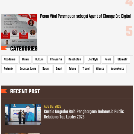
Peran Vital Perempuan sebagai Agent of Change Era Digital
CATEGORIES
Akademia
Bisnis
Hukum
InfoWarta
Kesehatan
Life Style
News
Otomotif
Polemik
Seputar Jogja
Sosial
Sport
Tekno
Travel
Wisata
Yogyakarta
RECENT POST
AUG 06, 2026
Kurnia Nugraha Raih Penghargaan Indonesia Public
Relations Top Leader 2026