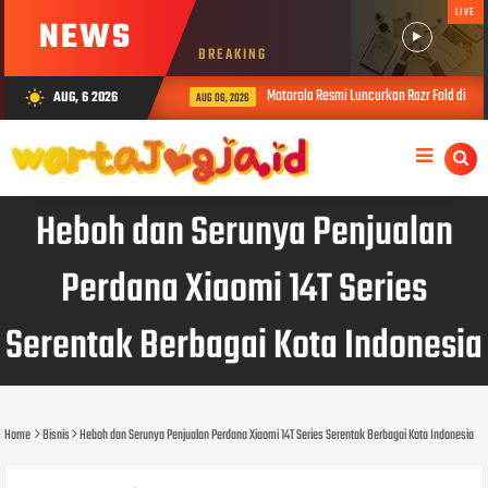
LIVE
NEWS
BREAKING
c Relations Top Leader 2026
Motorola Resmi Luncurkan Razr Fold di Yog
AUG, 6 2026
wb_sunny
AUG 06, 2026
Heboh dan Serunya Penjualan
Perdana Xiaomi 14T Series
Serentak Berbagai Kota Indonesia
Home
Bisnis
Heboh dan Serunya Penjualan Perdana Xiaomi 14T Series Serentak Berbagai Kota Indonesia