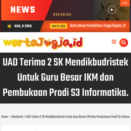
LIVE
NEWS
BREAKING
Buka Akses Pendidikan Tinggi Digital, SiberMu
AUG, 8 2026
wb_sunny
AUG 07, 2026
UAD Terima 2 SK Mendikbudristek
Untuk Guru Besar IKM dan
Pembukaan Prodi S3 Informatika.
Home
Akademia
UAD Terima 2 SK Mendikbudristek Untuk Guru Besar IKM dan Pembukaan Prodi S3 Informat