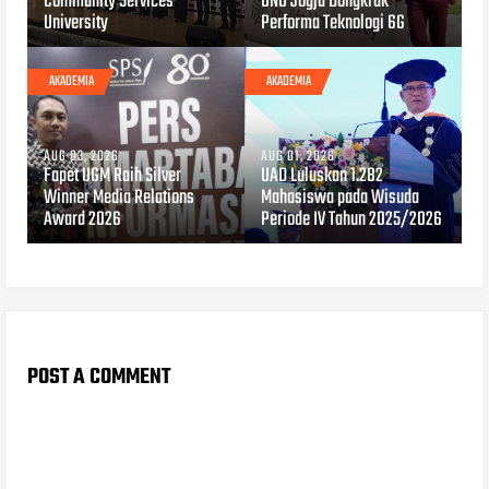
Community Services
UNU Jogja Dongkrak
University
Performa Teknologi 6G
AKADEMIA
AKADEMIA
AUG 03, 2026
AUG 01, 2026
Fapet UGM Raih Silver
UAD Luluskan 1.282
Winner Media Relations
Mahasiswa pada Wisuda
Award 2026
Periode IV Tahun 2025/2026
POST A COMMENT