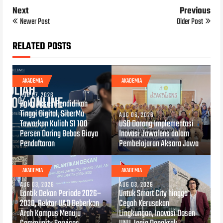
Next
Previous
Newer Post
Older Post
RELATED POSTS
AKADEMIA
AKADEMIA
AUG 07, 2026
Buka Akses Pendidikan
Tinggi Digital, SiberMu
AUG 06, 2026
Tawarkan Kuliah S1 100
USD Dorong Implementasi
Persen Daring Bebas Biaya
Inovasi Jawalens dalam
Pendaftaran
Pembelajaran Aksara Jawa
AKADEMIA
AKADEMIA
AUG 03, 2026
AUG 03, 2026
Lantik Dekan Periode 2026–
Untuk Smart City hingga
2030, Rektor UAD Beberkan
Cegah Kerusakan
Arah Kampus Menuju
Lingkungan, Inovasi Dosen