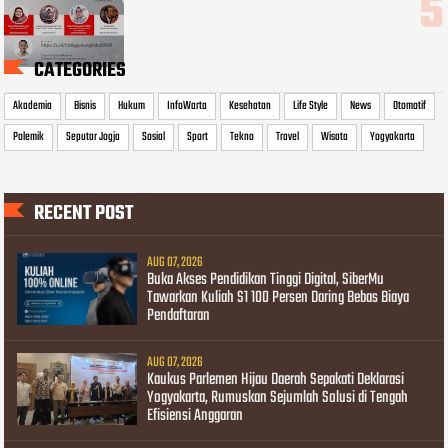
CATEGORIES
Akademia
Bisnis
Hukum
InfoWarta
Kesehatan
Life Style
News
Otomotif
Polemik
Seputar Jogja
Sosial
Sport
Tekno
Travel
Wisata
Yogyakarta
RECENT POST
AUG 07, 2026
Buka Akses Pendidikan Tinggi Digital, SiberMu
Tawarkan Kuliah S1 100 Persen Daring Bebas Biaya
Pendaftaran
AUG 07, 2026
Kaukus Parlemen Hijau Daerah Sepakati Deklarasi
Yogyakarta, Rumuskan Sejumlah Solusi di Tengah
Efisiensi Anggaran