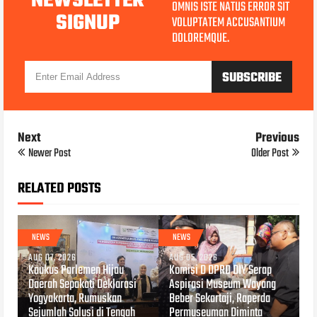
NEWSLETTER
OMNIS ISTE NATUS ERROR SIT
SIGNUP
VOLUPTATEM ACCUSANTIUM
DOLOREMQUE.
Next
Previous
Newer Post
Older Post
RELATED POSTS
NEWS
NEWS
AUG 07, 2026
AUG 05, 2026
Kaukus Parlemen Hijau
Komisi D DPRD DIY Serap
Daerah Sepakati Deklarasi
Aspirasi Museum Wayang
Yogyakarta, Rumuskan
Beber Sekartaji, Raperda
Sejumlah Solusi di Tengah
Permuseuman Diminta