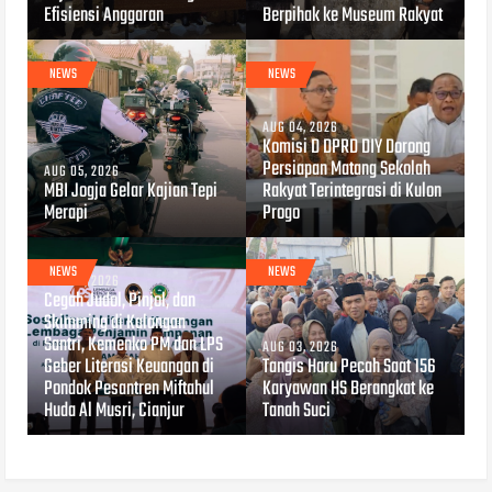
Efisiensi Anggaran
Berpihak ke Museum Rakyat
NEWS
NEWS
AUG 04, 2026
Komisi D DPRD DIY Dorong
Persiapan Matang Sekolah
AUG 05, 2026
MBI Jogja Gelar Kajian Tepi
Rakyat Terintegrasi di Kulon
Merapi
Progo
NEWS
NEWS
AUG 04, 2026
Cegah Judol, Pinjol, dan
Skimming di Kalangan
Santri, Kemenko PM dan LPS
AUG 03, 2026
Geber Literasi Keuangan di
Tangis Haru Pecah Saat 156
Pondok Pesantren Miftahul
Karyawan HS Berangkat ke
Huda Al Musri, Cianjur
Tanah Suci