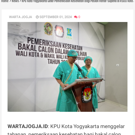
Home
News
KPU Kota Yogyakarta Gelar Pemeriksaan Kesehatan Bagi Paslon Heroe-Supena di RSUD Kota 
WARTA JOGJA
SEPTEMBER 01, 2024
0
WARTAJOGJA.ID
: KPU Kota Yogyakarta menggelar
tahapan pemeriksaan kesehatan bagi bakal calon