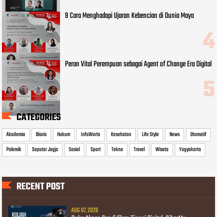
9 Cara Menghadapi Ujaran Kebencian di Dunia Maya
Peran Vital Perempuan sebagai Agent of Change Era Digital
CATEGORIES
Akademia
Bisnis
Hukum
InfoWarta
Kesehatan
Life Style
News
Otomotif
Polemik
Seputar Jogja
Sosial
Sport
Tekno
Travel
Wisata
Yogyakarta
RECENT POST
AUG 07, 2026