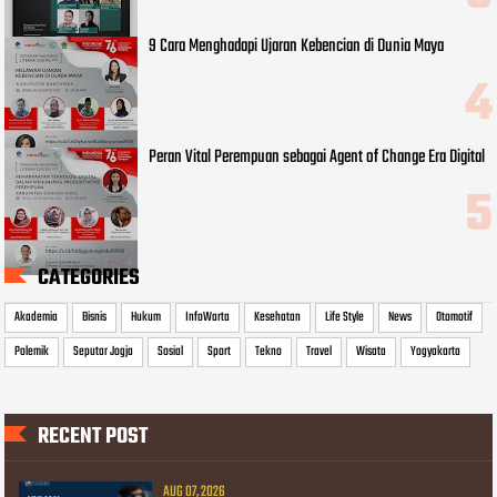
9 Cara Menghadapi Ujaran Kebencian di Dunia Maya
Peran Vital Perempuan sebagai Agent of Change Era Digital
CATEGORIES
Akademia
Bisnis
Hukum
InfoWarta
Kesehatan
Life Style
News
Otomotif
Polemik
Seputar Jogja
Sosial
Sport
Tekno
Travel
Wisata
Yogyakarta
RECENT POST
AUG 07, 2026