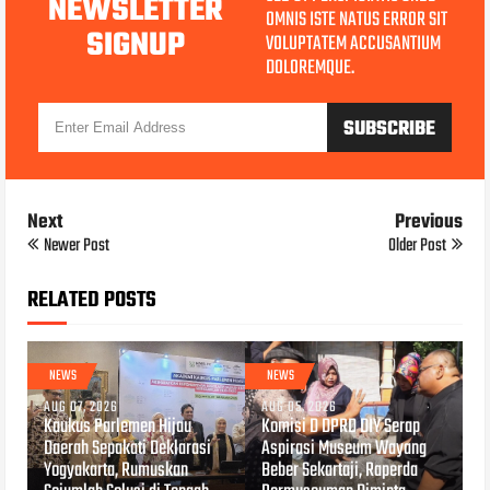
NEWSLETTER
OMNIS ISTE NATUS ERROR SIT
SIGNUP
VOLUPTATEM ACCUSANTIUM
DOLOREMQUE.
Next
Previous
Newer Post
Older Post
RELATED POSTS
NEWS
NEWS
AUG 07, 2026
AUG 05, 2026
Kaukus Parlemen Hijau
Komisi D DPRD DIY Serap
Daerah Sepakati Deklarasi
Aspirasi Museum Wayang
Yogyakarta, Rumuskan
Beber Sekartaji, Raperda