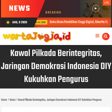
LIVE
NEWS
BREAKING
Buka Akses Pendidikan Tinggi Digital, SiberMu Tawarkan Kulia
AUG, 9 2026
wb_sunny
AUG 07, 2026
Kawal Pilkada Berintegritas,
Jaringan Demokrasi Indonesia DIY
Kukuhkan Pengurus
Home
News
Kawal Pilkada Berintegritas, Jaringan Demokrasi Indonesia DIY Kukuhkan Pengurus