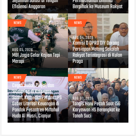
Sejumlah Solusi di Tengah
Permuseuman Diminta
Efisiensi Anggaran
Berpihak ke Museum Rakyat
NEWS
NEWS
AUG 04, 2026
Komisi D DPRD DIY Dorong
Persiapan Matang Sekolah
AUG 05, 2026
MBI Jogja Gelar Kajian Tepi
Rakyat Terintegrasi di Kulon
Merapi
Progo
NEWS
NEWS
AUG 04, 2026
Cegah Judol, Pinjol, dan
Skimming di Kalangan
Santri, Kemenko PM dan LPS
AUG 03, 2026
Geber Literasi Keuangan di
Tangis Haru Pecah Saat 156
Pondok Pesantren Miftahul
Karyawan HS Berangkat ke
Huda Al Musri, Cianjur
Tanah Suci