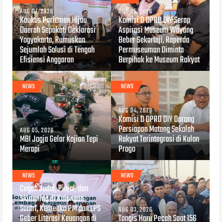
AUG 07, 2026
AUG 05, 2026
Kaukus Parlemen Hijau
Komisi D DPRD DIY Serap
Daerah Sepakati Deklarasi
Aspirasi Museum Wayang
Yogyakarta, Rumuskan
Beber Sekartaji, Raperda
Sejumlah Solusi di Tengah
Permuseuman Diminta
Efisiensi Anggaran
Berpihak ke Museum Rakyat
NEWS
NEWS
AUG 04, 2026
Komisi D DPRD DIY Dorong
Persiapan Matang Sekolah
AUG 05, 2026
MBI Jogja Gelar Kajian Tepi
Rakyat Terintegrasi di Kulon
Merapi
Progo
NEWS
NEWS
AUG 04, 2026
Cegah Judol, Pinjol, dan
Skimming di Kalangan
Santri, Kemenko PM dan LPS
AUG 03, 2026
Geber Literasi Keuangan di
Tangis Haru Pecah Saat 156