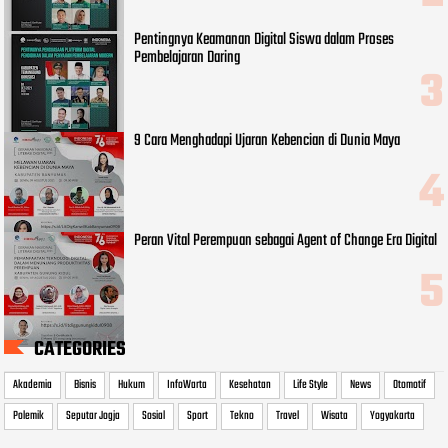
Pentingnya Keamanan Digital Siswa dalam Proses
Pembelajaran Daring
9 Cara Menghadapi Ujaran Kebencian di Dunia Maya
Peran Vital Perempuan sebagai Agent of Change Era Digital
CATEGORIES
Akademia
Bisnis
Hukum
InfoWarta
Kesehatan
Life Style
News
Otomotif
Polemik
Seputar Jogja
Sosial
Sport
Tekno
Travel
Wisata
Yogyakarta