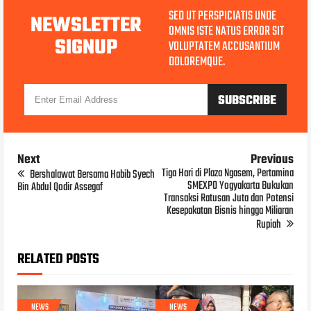
SED UT PERSPICIATIS UNDE
NEWSLETTER
OMNIS ISTE NATUS ERROR SIT
SIGNUP
VOLUPTATEM ACCUSANTIUM
DOLOREMQUE.
Next
Previous
Tiga Hari di Plaza Ngasem, Pertamina
Bershalawat Bersama Habib Syech
SMEXPO Yogyakarta Bukukan
Bin Abdul Qodir Assegaf
Transaksi Ratusan Juta dan Potensi
Kesepakatan Bisnis hingga Miliaran
Rupiah
RELATED POSTS
NEWS
NEWS