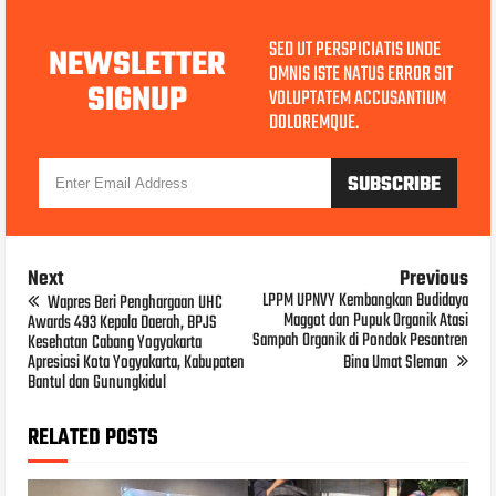
SED UT PERSPICIATIS UNDE
NEWSLETTER
OMNIS ISTE NATUS ERROR SIT
SIGNUP
VOLUPTATEM ACCUSANTIUM
DOLOREMQUE.
Next
Previous
LPPM UPNVY Kembangkan Budidaya
Wapres Beri Penghargaan UHC
Maggot dan Pupuk Organik Atasi
Awards 493 Kepala Daerah, BPJS
Sampah Organik di Pondok Pesantren
Kesehatan Cabang Yogyakarta
Apresiasi Kota Yogyakarta, Kabupaten
Bina Umat Sleman
Bantul dan Gunungkidul
RELATED POSTS