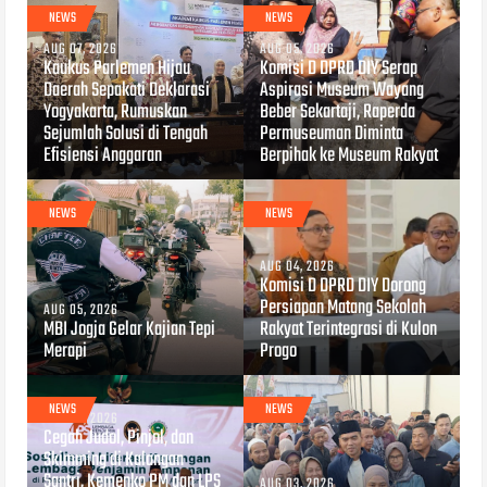
NEWS
NEWS
AUG 07, 2026
AUG 05, 2026
Kaukus Parlemen Hijau
Komisi D DPRD DIY Serap
Daerah Sepakati Deklarasi
Aspirasi Museum Wayang
Yogyakarta, Rumuskan
Beber Sekartaji, Raperda
Sejumlah Solusi di Tengah
Permuseuman Diminta
Efisiensi Anggaran
Berpihak ke Museum Rakyat
NEWS
NEWS
AUG 04, 2026
Komisi D DPRD DIY Dorong
Persiapan Matang Sekolah
AUG 05, 2026
MBI Jogja Gelar Kajian Tepi
Rakyat Terintegrasi di Kulon
Merapi
Progo
NEWS
NEWS
AUG 04, 2026
Cegah Judol, Pinjol, dan
Skimming di Kalangan
Santri, Kemenko PM dan LPS
AUG 03, 2026