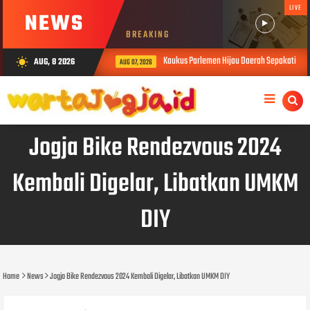
LIVE
NEWS
BREAKING
Kaukus Parlemen Hijau Daerah Sepakati Deklaras
AUG, 8 2026
wb_sunny
AUG 07, 2026
Jogja Bike Rendezvous 2024
Kembali Digelar, Libatkan UMKM
DIY
Home
News
Jogja Bike Rendezvous 2024 Kembali Digelar, Libatkan UMKM DIY