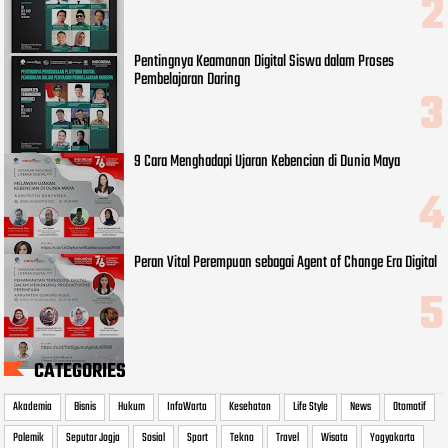
Pentingnya Keamanan Digital Siswa dalam Proses
Pembelajaran Daring
9 Cara Menghadapi Ujaran Kebencian di Dunia Maya
Peran Vital Perempuan sebagai Agent of Change Era Digital
CATEGORIES
Akademia
Bisnis
Hukum
InfoWarta
Kesehatan
Life Style
News
Otomotif
Polemik
Seputar Jogja
Sosial
Sport
Tekno
Travel
Wisata
Yogyakarta