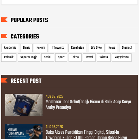
POPULAR POSTS
CATEGORIES
Akademia
Bisnis
Hukum
InfoWarta
Kesehatan
Life Style
News
Otomotif
Polemik
Seputar Jogja
Sosial
Sport
Tekno
Travel
Wisata
Yogyakarta
RECENT POST
AUG 09, 2026
Membaca Jeda Sebat(ang): Bicara di Balik Asap Karya
Andry Prasetiyo
AUG 07, 2026
Buka Akses Pendidikan Tinggi Digital, SiberMu
Tawarkan Kuliah S1 100 Persen Daring Bebas Biaya