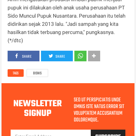
pupuk ini dilakukan oleh anak usaha perusahaan PT
Sido Muncul Pupuk Nusantara. Perusahaan itu telah
didirikan sejak 2013 lalu. "Jadi sampah yang kita
hasilkan tidak terbuang percuma," pungkasnya.
(*/dtc)
SHARE
SHARE
TAGS
BISNIS
SED UT PERSPICIATIS UNDE
NEWSLETTER
OMNIS ISTE NATUS ERROR SIT
SIGNUP
VOLUPTATEM ACCUSANTIUM
DOLOREMQUE.