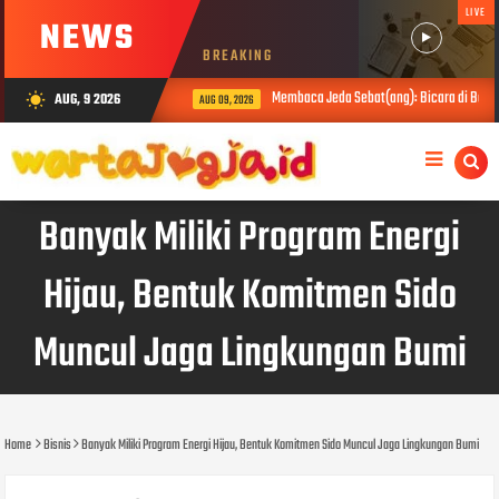
LIVE
NEWS
BREAKING
Membaca Jeda Sebat(ang): Bicara di Balik 
AUG, 9 2026
wb_sunny
AUG 09, 2026
Banyak Miliki Program Energi
Hijau, Bentuk Komitmen Sido
Muncul Jaga Lingkungan Bumi
Home
Bisnis
Banyak Miliki Program Energi Hijau, Bentuk Komitmen Sido Muncul Jaga Lingkungan Bumi