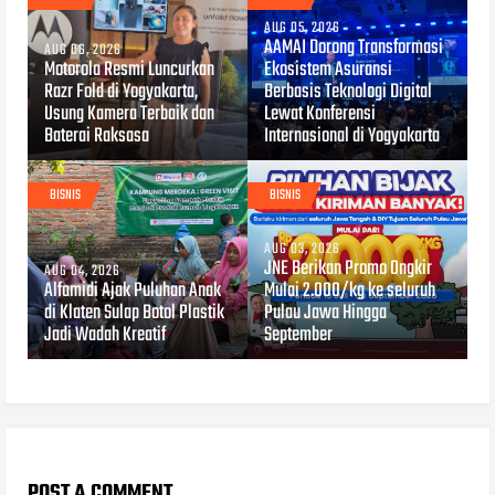
AUG 05, 2026
AAMAI Dorong Transformasi
AUG 06, 2026
Motorola Resmi Luncurkan
Ekosistem Asuransi
Razr Fold di Yogyakarta,
Berbasis Teknologi Digital
Usung Kamera Terbaik dan
Lewat Konferensi
Baterai Raksasa
Internasional di Yogyakarta
BISNIS
BISNIS
AUG 03, 2026
JNE Berikan Promo Ongkir
AUG 04, 2026
Alfamidi Ajak Puluhan Anak
Mulai 2.000/kg ke seluruh
di Klaten Sulap Botol Plastik
Pulau Jawa Hingga
Jadi Wadah Kreatif
September
POST A COMMENT