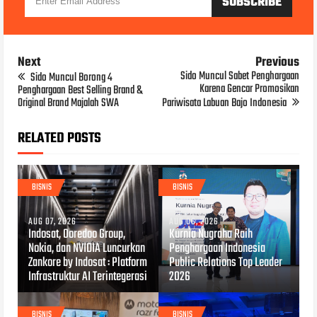
Next
Previous
Sido Muncul Sabet Penghargaan
Sido Muncul Borong 4
Karena Gencar Promosikan
Penghargaan Best Selling Brand &
Original Brand Majalah SWA
Pariwisata Labuan Bajo Indonesia
RELATED POSTS
BISNIS
BISNIS
AUG 07, 2026
AUG 06, 2026
Indosat, Ooredoo Group,
Kurnia Nugraha Raih
Nokia, dan NVIDIA Luncurkan
Penghargaan Indonesia
Zankore by Indosat : Platform
Public Relations Top Leader
Infrastruktur AI Terintegerasi
2026
BISNIS
BISNIS