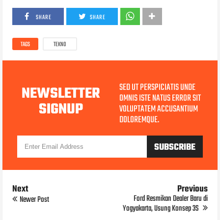
SHARE
SHARE
TAGS
TEKNO
SED UT PERSPICIATIS UNDE
NEWSLETTER
OMNIS ISTE NATUS ERROR SIT
SIGNUP
VOLUPTATEM ACCUSANTIUM
DOLOREMQUE.
Next
Previous
Ford Resmikan Dealer Baru di
Newer Post
Yogyakarta, Usung Konsep 3S