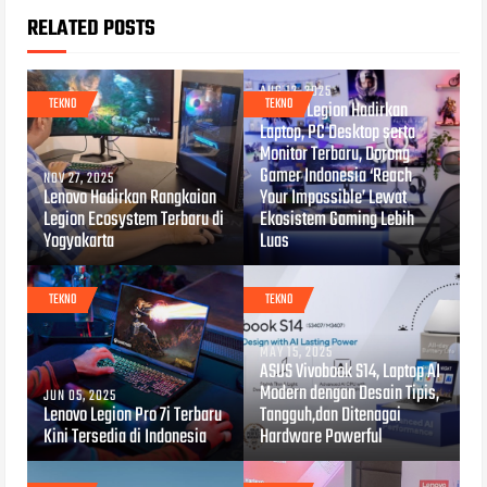
RELATED POSTS
AUG 12, 2025
TEKNO
TEKNO
Lenovo Legion Hadirkan
Laptop, PC Desktop serta
Monitor Terbaru, Dorong
Gamer Indonesia ‘Reach
NOV 27, 2025
Lenovo Hadirkan Rangkaian
Your Impossible’ Lewat
Legion Ecosystem Terbaru di
Ekosistem Gaming Lebih
Yogyakarta
Luas
TEKNO
TEKNO
MAY 15, 2025
ASUS Vivobook S14, Laptop AI
Modern dengan Desain Tipis,
JUN 05, 2025
Lenovo Legion Pro 7i Terbaru
Tangguh,dan Ditenagai
Kini Tersedia di Indonesia
Hardware Powerful