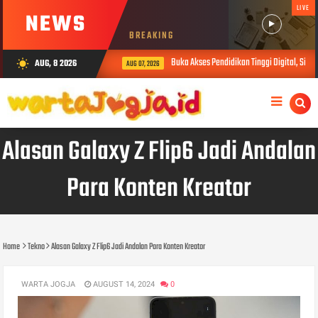
LIVE
NEWS
BREAKING
Buka Akses Pendidikan Tinggi Digital, Sibe
AUG, 8 2026
wb_sunny
AUG 07, 2026
Alasan Galaxy Z Flip6 Jadi Andalan
Para Konten Kreator
Home
Tekno
Alasan Galaxy Z Flip6 Jadi Andalan Para Konten Kreator
WARTA JOGJA
AUGUST 14, 2024
0