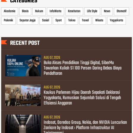
CATEGORIES
Akademia
Bisnis
Hukum
InfoWarta
Kesehatan
Life Style
News
Otomotif
Polemik
Seputar Jogja
Sosial
Sport
Tekno
Travel
Wisata
Yogyakarta
RECENT POST
AUG 07, 2026
Buka Akses Pendidikan Tinggi Digital, SiberMu
Tawarkan Kuliah S1 100 Persen Daring Bebas Biaya
Pendaftaran
AUG 07, 2026
Kaukus Parlemen Hijau Daerah Sepakati Deklarasi
Yogyakarta, Rumuskan Sejumlah Solusi di Tengah
Efisiensi Anggaran
AUG 07, 2026
Indosat, Ooredoo Group, Nokia, dan NVIDIA Luncurkan
Zankore by Indosat : Platform Infrastruktur AI