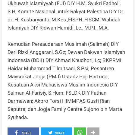
Ukhuwah Islamiyyah (FUI) DIY H.M. Syukri Fadholi,
S.H, Komite Nasional untuk Rakyat Palestina DIY Dr.
dr. H. Kusbaryanto, M.Kes.,FISPH.,FISCM; Wahdah
Islamiyah DIY Ridwan Hamidi, Lc., M.P.I., M.A.
Kemudian Persaudaraan Muslimah (Salimah) DIY
Deri Rizki Anggarani, S.Gz; Dewan Dakwah Islamiyah
Indonesia (DDII) DIY Ahmad Khudhori, Lc; BKPRMI
Haidar Muhammad Tilmitsani, S.Psi; Pesantren
Maysrakat Jogja (PMJ) Ustadz Puji Hartono;
Kesatuan Aksi Mahasiswa Muslim Indonesia DIY
Salman Al-Farisiy, S.Hum; FSLDK DIY Fathan
Darmawan; Akpro Forsi HIMMPAS Gusti Rian
Saputra; dan Jogja Family Centre Sujono bin Marta
Syuhada.
SHARE
SHARE