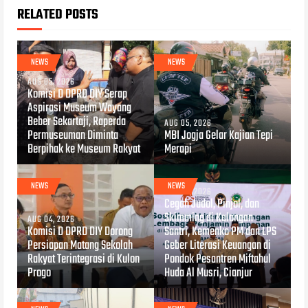
RELATED POSTS
NEWS
NEWS
AUG 05, 2026
Komisi D DPRD DIY Serap
Aspirasi Museum Wayang
Beber Sekartaji, Raperda
AUG 05, 2026
Permuseuman Diminta
MBI Jogja Gelar Kajian Tepi
Berpihak ke Museum Rakyat
Merapi
NEWS
NEWS
AUG 04, 2026
Cegah Judol, Pinjol, dan
Skimming di Kalangan
AUG 04, 2026
Komisi D DPRD DIY Dorong
Santri, Kemenko PM dan LPS
Persiapan Matang Sekolah
Geber Literasi Keuangan di
Rakyat Terintegrasi di Kulon
Pondok Pesantren Miftahul
Progo
Huda Al Musri, Cianjur