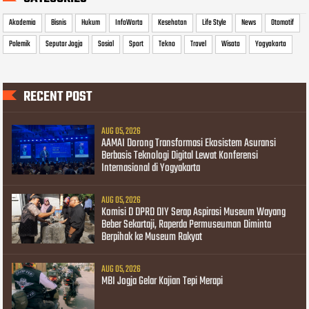
Akademia
Bisnis
Hukum
InfoWarta
Kesehatan
Life Style
News
Otomotif
Polemik
Seputar Jogja
Sosial
Sport
Tekno
Travel
Wisata
Yogyakarta
RECENT POST
AUG 05, 2026
AAMAI Dorong Transformasi Ekosistem Asuransi
Berbasis Teknologi Digital Lewat Konferensi
Internasional di Yogyakarta
AUG 05, 2026
Komisi D DPRD DIY Serap Aspirasi Museum Wayang
Beber Sekartaji, Raperda Permuseuman Diminta
Berpihak ke Museum Rakyat
AUG 05, 2026
MBI Jogja Gelar Kajian Tepi Merapi