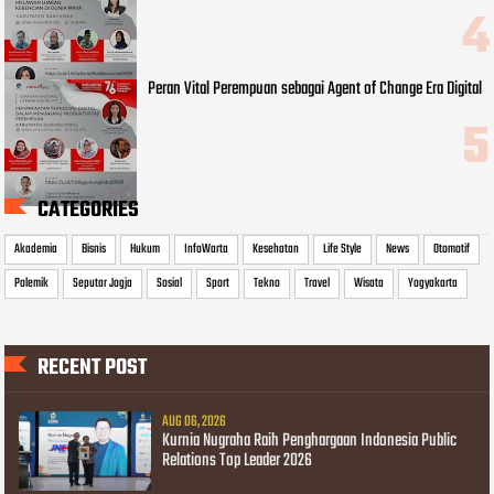
Peran Vital Perempuan sebagai Agent of Change Era Digital
CATEGORIES
Akademia
Bisnis
Hukum
InfoWarta
Kesehatan
Life Style
News
Otomotif
Polemik
Seputar Jogja
Sosial
Sport
Tekno
Travel
Wisata
Yogyakarta
RECENT POST
AUG 06, 2026
Kurnia Nugraha Raih Penghargaan Indonesia Public
Relations Top Leader 2026