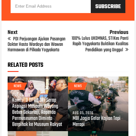
Next
Previous
100% Lulus UKOMNAS, STIKes Panti
PDI Perjuangan Ajukan Pasangan
Rapih Yogyakarta Buktikan Kualitas
Dokter Hasto Wardoyo dan Wawan
Harmawan di Pilkada Yogyakarta
Pendidikan yang Unggul
RELATED POSTS
NEWS
NEWS
AUG 05, 2026
Komisi D DPRD DIY Serap
Aspirasi Museum Wayang
Beber Sekartaji, Raperda
AUG 05, 2026
Permuseuman Diminta
MBI Jogja Gelar Kajian Tepi
Berpihak ke Museum Rakyat
Merapi