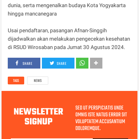
dunia, serta mengenalkan budaya Kota Yogyakarta
hingga mancanegara
Usai pendaftaran, pasangan Afnan-Singgih
dijadwalkan akan melakukan pengecekan kesehatan
di RSUD Wirosaban pada Jumat 30 Agustus 2024.
SHARE
SHARE
TAGS
NEWS
SED UT PERSPICIATIS UNDE
NEWSLETTER
OMNIS ISTE NATUS ERROR SIT
SIGNUP
VOLUPTATEM ACCUSANTIUM
DOLOREMQUE.