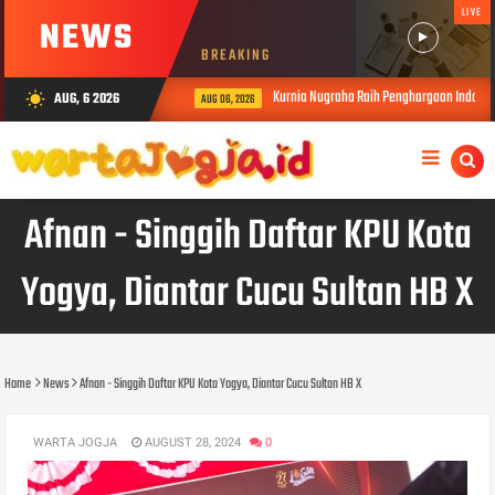
LIVE
NEWS
BREAKING
Kurnia Nugraha Raih Penghargaan Indonesia
AUG, 6 2026
wb_sunny
AUG 06, 2026
Afnan - Singgih Daftar KPU Kota
Yogya, Diantar Cucu Sultan HB X
Home
News
Afnan - Singgih Daftar KPU Kota Yogya, Diantar Cucu Sultan HB X
WARTA JOGJA
AUGUST 28, 2024
0