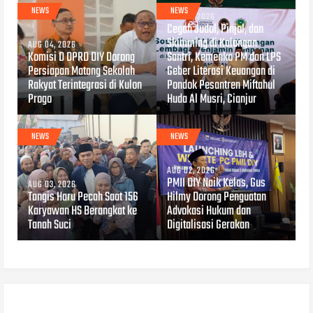
NEWS
NEWS
AUG 04, 2026
Cegah Judol, Pinjol, dan
Skimming di Kalangan
AUG 04, 2026
Komisi D DPRD DIY Dorong
Santri, Kemenko PM dan LPS
Persiapan Matang Sekolah
Geber Literasi Keuangan di
Rakyat Terintegrasi di Kulon
Pondok Pesantren Miftahul
Progo
Huda Al Musri, Cianjur
NEWS
NEWS
AUG 02, 2026
PMII DIY Naik Kelas, Gus
AUG 03, 2026
Tangis Haru Pecah Saat 156
Hilmy Dorong Penguatan
Karyawan HS Berangkat ke
Advokasi Hukum dan
Tanah Suci
Digitalisasi Gerakan