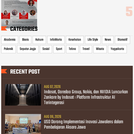
CATEGORIES
Akademia
Bisnis
Hukum
InfoWarta
Kesehatan
Life Style
News
Otomotif
Polemik
Seputar Jogja
Sosial
Sport
Tekno
Travel
Wisata
Yogyakarta
RECENT POST
AUG 07, 2026
Indosat, Ooredoo Group, Nokia, dan NVIDIA Luncurkan
Zankore by Indosat : Platform Infrastruktur AI
Terintegerasi
AUG 06, 2026
USD Dorong Implementasi Inovasi Jawalens dalam
Pembelajaran Aksara Jawa