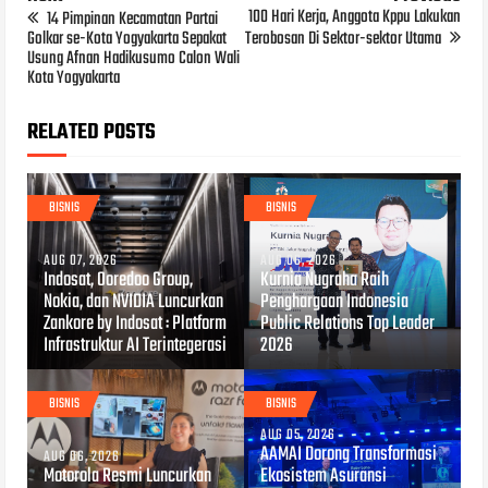
100 Hari Kerja, Anggota Kppu Lakukan
14 Pimpinan Kecamatan Partai
Golkar se-Kota Yogyakarta Sepakat
Terobosan Di Sektor-sektor Utama
Usung Afnan Hadikusumo Calon Wali
Kota Yogyakarta
RELATED POSTS
BISNIS
BISNIS
AUG 07, 2026
AUG 06, 2026
Indosat, Ooredoo Group,
Kurnia Nugraha Raih
Nokia, dan NVIDIA Luncurkan
Penghargaan Indonesia
Zankore by Indosat : Platform
Public Relations Top Leader
Infrastruktur AI Terintegerasi
2026
BISNIS
BISNIS
AUG 05, 2026
AAMAI Dorong Transformasi
AUG 06, 2026
Motorola Resmi Luncurkan
Ekosistem Asuransi