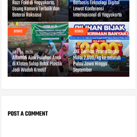
Razr Fold di Yogyakarta,
Berbasis Teknologi Digital
Usung Kamera Terbaik dan
Lewat Konferensi
Baterai Raksasa
Internasional di Yogyakarta
BISNIS
BISNIS
AUG 03, 2026
JNE Berikan Promo Ongkir
AUG 04, 2026
Alfamidi Ajak Puluhan Anak
Mulai 2.000/kg ke seluruh
di Klaten Sulap Botol Plastik
Pulau Jawa Hingga
Jadi Wadah Kreatif
September
POST A COMMENT