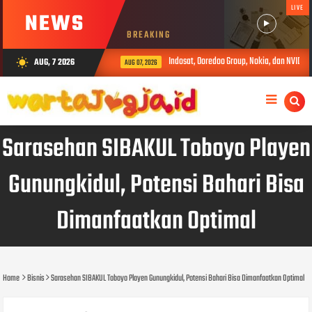
LIVE
NEWS
BREAKING
Indosat, Ooredoo Group, Nokia, dan NVIDIA L
AUG, 7 2026
wb_sunny
AUG 07, 2026
Sarasehan SIBAKUL Toboyo Playen
Gunungkidul, Potensi Bahari Bisa
Dimanfaatkan Optimal
Home
Bisnis
Sarasehan SIBAKUL Toboyo Playen Gunungkidul, Potensi Bahari Bisa Dimanfaatkan Optimal