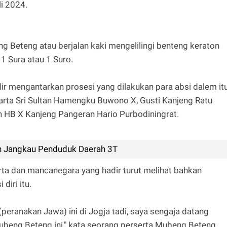
i 2024.
g Beteng atau berjalan kaki mengelilingi benteng keraton
 Sura atau 1 Suro.
ir mengantarkan prosesi yang dilakukan para absi dalem it
karta Sri Sultan Hamengku Buwono X, Gusti Kanjeng Ratu
HB X Kanjeng Pangeran Hario Purbodiningrat.
n Jangkau Penduduk Daerah 3T
rta dan mancanegara yang hadir turut melihat bahkan
diri itu.
 (peranakan Jawa) ini di Jogja tadi, saya sengaja datang
ubeng Beteng ini," kata seorang perserta Mubeng Beteng,