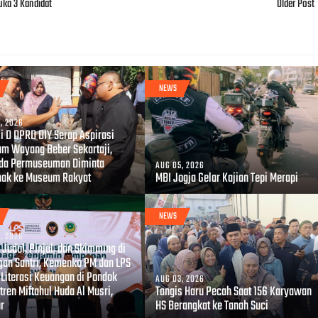
uka 3 Kandidat
Older Post
NEWS
, 2026
i D DPRD DIY Serap Aspirasi
m Wayang Beber Sekartaji,
da Permuseuman Diminta
AUG 05, 2026
hak ke Museum Rakyat
MBI Jogja Gelar Kajian Tepi Merapi
NEWS
, 2026
Judol, Pinjol, dan Skimming di
gan Santri, Kemenko PM dan LPS
 Literasi Keuangan di Pondok
AUG 03, 2026
ren Miftahul Huda Al Musri,
Tangis Haru Pecah Saat 156 Karyawan
ur
HS Berangkat ke Tanah Suci