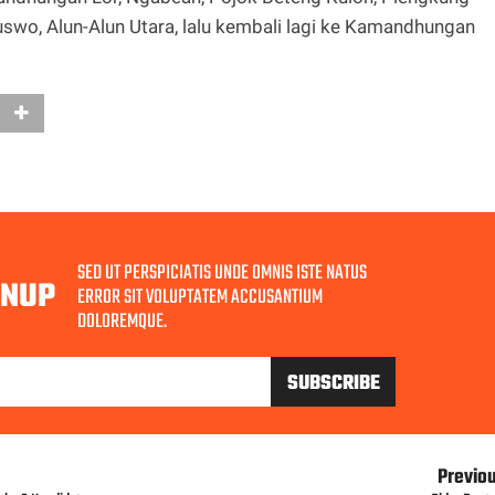
uswo, Alun-Alun Utara, lalu kembali lagi ke Kamandhungan
SED UT PERSPICIATIS UNDE OMNIS ISTE NATUS
GNUP
ERROR SIT VOLUPTATEM ACCUSANTIUM
DOLOREMQUE.
Previo