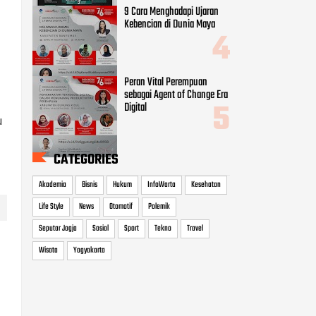
9 Cara Menghadapi Ujaran
Kebencian di Dunia Maya
Peran Vital Perempuan
sebagai Agent of Change Era
Digital
u
CATEGORIES
Akademia
Bisnis
Hukum
InfoWarta
Kesehatan
Life Style
News
Otomotif
Polemik
Seputar Jogja
Sosial
Sport
Tekno
Travel
Wisata
Yogyakarta