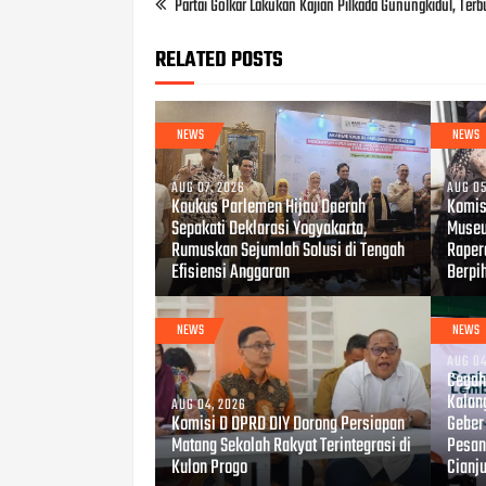
Partai Golkar Lakukan Kajian Pilkada Gunungkidul, Terb
RELATED POSTS
NEWS
NEWS
AUG 07, 2026
AUG 05
Kaukus Parlemen Hijau Daerah
Komis
Sepakati Deklarasi Yogyakarta,
Museu
Rumuskan Sejumlah Solusi di Tengah
Raper
Efisiensi Anggaran
Berpi
NEWS
NEWS
AUG 04
Cegah 
Kalan
AUG 04, 2026
Komisi D DPRD DIY Dorong Persiapan
Geber
Matang Sekolah Rakyat Terintegrasi di
Pesant
Kulon Progo
Cianj