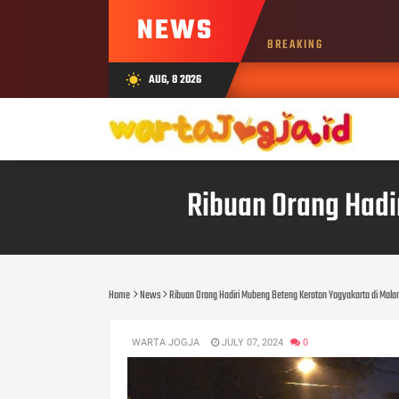
NEWS
BREAKING
AUG, 8 2026
wb_sunny
Ribuan Orang Hadi
Home
News
Ribuan Orang Hadiri Mubeng Beteng Keraton Yogyakarta di Mala
WARTA JOGJA
JULY 07, 2024
0