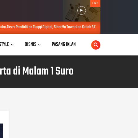
LIVE
ggi Digital, SiberMu Tawarkan Kuliah S1 100 Persen Daring Bebas Biaya Pendaftaran
A
 STYLE
BISNIS
PASANG IKLAN
ta di Malam 1 Suro