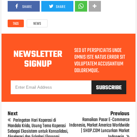
SHARE
SHARE
TAGS
NEWS
SED UT PERSPICIATIS UNDE
NEWSLETTER
OMNIS ISTE NATUS ERROR SIT
SIGNUP
VOLUPTATEM ACCUSANTIUM
DOLOREMQUE.
Next
Previous
Ramaikan Pasar E-Commerce
Peringatan Hari Koperasi di
Indonesia, Market America Worldwide
Mandala Krida, Usung Tema Koperasi
| SHOP.COM Luncurkan Market
Sebagai Ekosistem untuk Konsolidasi,
Akselerasi dan Eskalasi Ekonomi
Indonesia