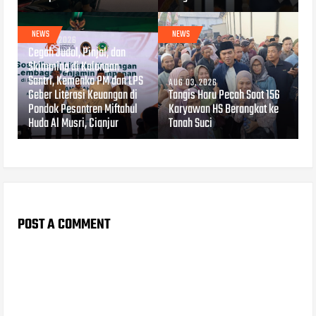
NEWS
NEWS
AUG 04, 2026
Cegah Judol, Pinjol, dan
Skimming di Kalangan
Santri, Kemenko PM dan LPS
AUG 03, 2026
Geber Literasi Keuangan di
Tangis Haru Pecah Saat 156
Pondok Pesantren Miftahul
Karyawan HS Berangkat ke
Huda Al Musri, Cianjur
Tanah Suci
POST A COMMENT