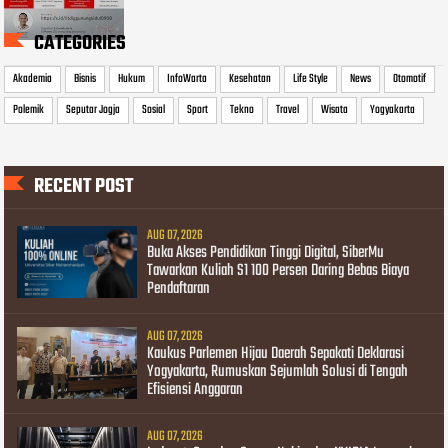
CATEGORIES
Akademia
Bisnis
Hukum
InfoWarta
Kesehatan
Life Style
News
Otomotif
Polemik
Seputar Jogja
Sosial
Sport
Tekno
Travel
Wisata
Yogyakarta
RECENT POST
AUG 07, 2026
Buka Akses Pendidikan Tinggi Digital, SiberMu
Tawarkan Kuliah S1 100 Persen Daring Bebas Biaya
Pendaftaran
AUG 07, 2026
Kaukus Parlemen Hijau Daerah Sepakati Deklarasi
Yogyakarta, Rumuskan Sejumlah Solusi di Tengah
Efisiensi Anggaran
AUG 07, 2026