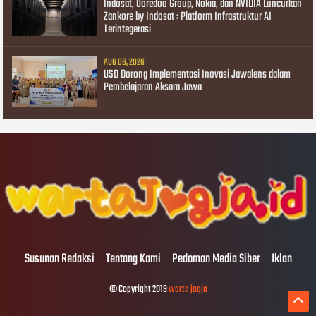
Indosat, Ooredoo Group, Nokia, dan NVIDIA Luncurkan
Zankore by Indosat : Platform Infrastruktur AI
Terintegerasi
AUG 06, 2026
USD Dorong Implementasi Inovasi Jawalens dalam
Pembelajaran Aksara Jawa
Susunan Redaksi
Tentang Kami
Pedoman Media Siber
Iklan
© Copyright 2019
warta jogja