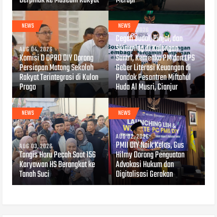
Berpihak ke Museum Rakyat
Merapi
NEWS
NEWS
AUG 04, 2026
Cegah Judol, Pinjol, dan
Skimming di Kalangan
AUG 04, 2026
Komisi D DPRD DIY Dorong
Santri, Kemenko PM dan LPS
Persiapan Matang Sekolah
Geber Literasi Keuangan di
Rakyat Terintegrasi di Kulon
Pondok Pesantren Miftahul
Progo
Huda Al Musri, Cianjur
NEWS
NEWS
AUG 02, 2026
PMII DIY Naik Kelas, Gus
AUG 03, 2026
Tangis Haru Pecah Saat 156
Hilmy Dorong Penguatan
Karyawan HS Berangkat ke
Advokasi Hukum dan
Tanah Suci
Digitalisasi Gerakan