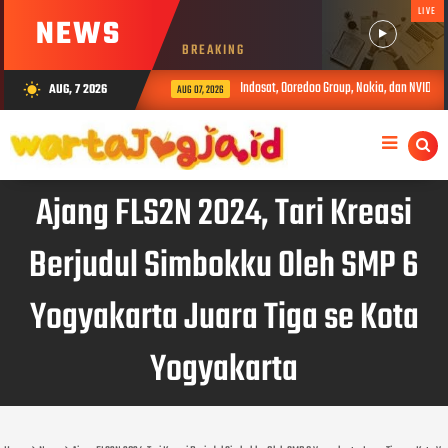
LIVE
NEWS
BREAKING
Indosat, Ooredoo Group, Nokia, dan NVIDIA Lu
AUG, 7 2026
wb_sunny
AUG 07, 2026
Ajang FLS2N 2024, Tari Kreasi
Berjudul Simbokku Oleh SMP 6
Yogyakarta Juara Tiga se Kota
Yogyakarta