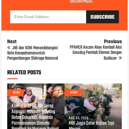
DOLOREMQUE.
Next
Previous
PPAMCR Ancam Akan Kembali Aksi
JNE dan KONI Menandatangani
Gerudug Pemkab Sleman Dengan
Nota Kesepahamanuntuk
Pengembangan Olahraga Nasional
Buldozer
RELATED POSTS
NEWS
NEWS
AUG 05, 2026
Komisi D DPRD DIY Serap
Aspirasi Museum Wayang
Beber Sekartaji, Raperda
AUG 05, 2026
Permuseuman Diminta
MBI Jogja Gelar Kajian Tepi