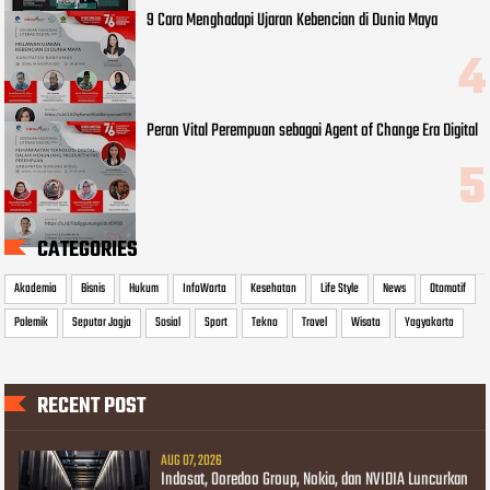
9 Cara Menghadapi Ujaran Kebencian di Dunia Maya
Peran Vital Perempuan sebagai Agent of Change Era Digital
CATEGORIES
Akademia
Bisnis
Hukum
InfoWarta
Kesehatan
Life Style
News
Otomotif
Polemik
Seputar Jogja
Sosial
Sport
Tekno
Travel
Wisata
Yogyakarta
RECENT POST
AUG 07, 2026
Indosat, Ooredoo Group, Nokia, dan NVIDIA Luncurkan