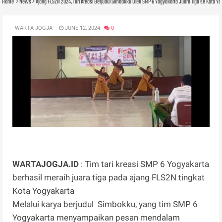
Home
News
Ajang FLS2N 2024, Tari Kreasi Berjudul Simbokku Oleh SMP 6 Yogyakarta Juara Tiga se Kota Y
WARTA JOGJA
JUNE 12, 2024
0
WARTAJOGJA.ID
: Tim tari kreasi SMP 6 Yogyakarta
berhasil meraih juara tiga pada ajang FLS2N tingkat
Kota Yogyakarta
Melalui karya berjudul Simbokku, yang tim SMP 6
Yogyakarta menyampaikan pesan mendalam