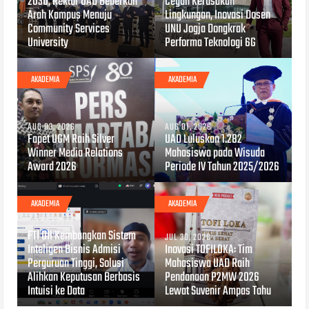
2030, Rektor UAD Beberkan
Cegah Kerusakan
Arah Kampus Menuju
Lingkungan, Inovasi Dosen
Community Services
UNU Jogja Dongkrak
University
Performa Teknologi 6G
AKADEMIA
AKADEMIA
AUG 03, 2026
AUG 01, 2026
Fapet UGM Raih Silver
UAD Luluskan 1.282
Winner Media Relations
Mahasiswa pada Wisuda
Award 2026
Periode IV Tahun 2025/2026
AKADEMIA
AKADEMIA
JUL 30, 2026
FTI UII Kembangkan Sistem
JUL 30, 2026
Inteligen Bisnis Admisi
Inovasi TOFILOKA: Tim
Perguruan Tinggi, Solusi
Mahasiswa UAD Raih
Alihkan Keputusan Berbasis
Pendanaan P2MW 2026
Intuisi ke Data
Lewat Suvenir Ampas Tahu