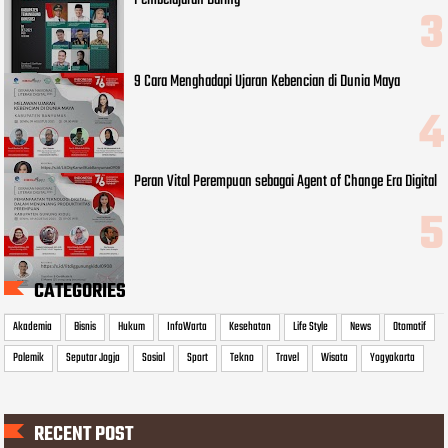
9 Cara Menghadapi Ujaran Kebencian di Dunia Maya
Peran Vital Perempuan sebagai Agent of Change Era Digital
CATEGORIES
Akademia
Bisnis
Hukum
InfoWarta
Kesehatan
Life Style
News
Otomotif
Polemik
Seputar Jogja
Sosial
Sport
Tekno
Travel
Wisata
Yogyakarta
RECENT POST