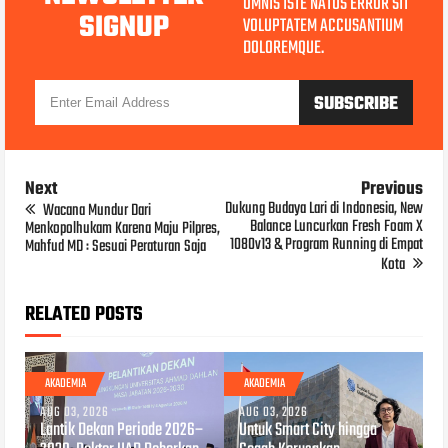
OMNIS ISTE NATUS ERROR SIT
SIGNUP
VOLUPTATEM ACCUSANTIUM
DOLOREMQUE.
Next
Previous
Dukung Budaya Lari di Indonesia, New
Wacana Mundur Dari
Balance Luncurkan Fresh Foam X
Menkopolhukam Karena Maju Pilpres,
1080v13 & Program Running di Empat
Mahfud MD : Sesuai Peraturan Saja
Kota
RELATED POSTS
AKADEMIA
AKADEMIA
AUG 03, 2026
AUG 03, 2026
Lantik Dekan Periode 2026–
Untuk Smart City hingga