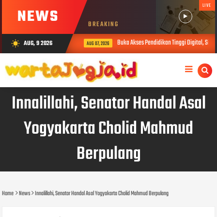
LIVE
NEWS
BREAKING
Buka Akses Pendidikan Tinggi Digital, Sibe
AUG, 9 2026
wb_sunny
AUG 07, 2026
Innalillahi, Senator Handal Asal
Yogyakarta Cholid Mahmud
Berpulang
Home
News
Innalillahi, Senator Handal Asal Yogyakarta Cholid Mahmud Berpulang