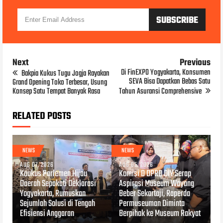
Next
Previous
Di FinEXPO Yogyakarta, Konsumen
Bakpia Kukus Tugu Jogja Rayakan
SEVA Bisa Dapatkan Bebas Satu
Grand Opening Toko Terbesar, Usung
Konsep Satu Tempat Banyak Rasa
Tahun Asuransi Comprehensive
RELATED POSTS
NEWS
NEWS
AUG 07, 2026
AUG 05, 2026
Kaukus Parlemen Hijau
Komisi D DPRD DIY Serap
Daerah Sepakati Deklarasi
Aspirasi Museum Wayang
Yogyakarta, Rumuskan
Beber Sekartaji, Raperda
Sejumlah Solusi di Tengah
Permuseuman Diminta
Efisiensi Anggaran
Berpihak ke Museum Rakyat