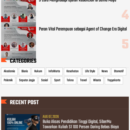
9 Cara Menghadapi Ujaran Kebencian di Dunia Maya
Peran Vital Perempuan sebagai Agent of Change Era Digital
CATEGORIES
Akademia
Bisnis
Hukum
InfoWarta
Kesehatan
Life Style
News
Otomotif
Polemik
Seputar Jogja
Sosial
Sport
Tekno
Travel
Wisata
Yogyakarta
RECENT POST
AUG 07, 2026
Buka Akses Pendidikan Tinggi Digital, SiberMu
Tawarkan Kuliah S1 100 Persen Daring Bebas Biaya