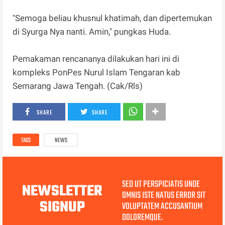
"Semoga beliau khusnul khatimah, dan dipertemukan
di Syurga Nya nanti. Amin," pungkas Huda.
Pemakaman rencananya dilakukan hari ini di
kompleks PonPes Nurul Islam Tengaran kab
Semarang Jawa Tengah. (Cak/Rls)
SHARE
SHARE
TAGS
NEWS
SED UT PERSPICIATIS UNDE
NEWSLETTER
OMNIS ISTE NATUS ERROR SIT
SIGNUP
VOLUPTATEM ACCUSANTIUM
DOLOREMQUE.