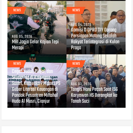
NEWS
NEWS
AUG 04, 2026
Komisi D DPRD DIY Dorong
Persiapan Matang Sekolah
AUG 05, 2026
MBI Jogja Gelar Kajian Tepi
Rakyat Terintegrasi di Kulon
Merapi
Progo
NEWS
NEWS
AUG 04, 2026
Cegah Judol, Pinjol, dan
Skimming di Kalangan
Santri, Kemenko PM dan LPS
AUG 03, 2026
Geber Literasi Keuangan di
Tangis Haru Pecah Saat 156
Pondok Pesantren Miftahul
Karyawan HS Berangkat ke
Huda Al Musri, Cianjur
Tanah Suci