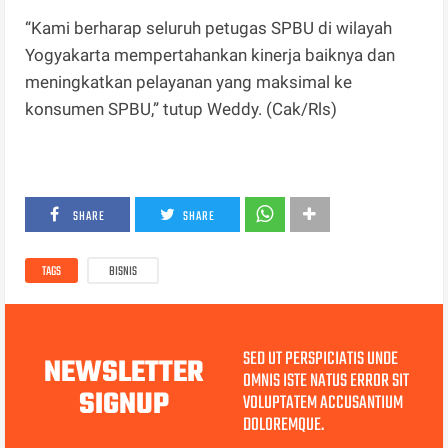
“Kami berharap seluruh petugas SPBU di wilayah
Yogyakarta mempertahankan kinerja baiknya dan
meningkatkan pelayanan yang maksimal ke
konsumen SPBU,” tutup Weddy. (Cak/Rls)
SHARE
SHARE
TAGS
BISNIS
SED UT PERSPICIATIS UNDE
NEWSLETTER
OMNIS ISTE NATUS ERROR SIT
SIGNUP
VOLUPTATEM ACCUSANTIUM
DOLOREMQUE.