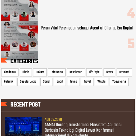
Peran Vital Perempuan sebagai Agent of Change Era Digital
CATEGORIES
Akademia
Bisnis
Hukum
InfoWarta
Kesehatan
Life Style
News
Otomotif
Polemik
Seputar Jogja
Sosial
Sport
Tekno
Travel
Wisata
Yogyakarta
RECENT POST
AUG 05, 2026
AAMAI Dorong Transformasi Ekosistem Asuransi
Berbasis Teknologi Digital Lewat Konferensi