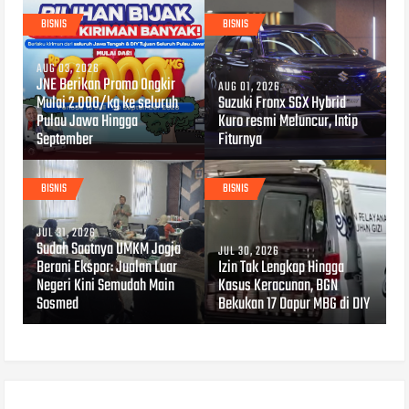
BISNIS
BISNIS
AUG 03, 2026
JNE Berikan Promo Ongkir
AUG 01, 2026
Mulai 2.000/kg ke seluruh
Suzuki Fronx SGX Hybrid
Pulau Jawa Hingga
Kuro resmi Meluncur, Intip
September
Fiturnya
BISNIS
BISNIS
JUL 31, 2026
Sudah Saatnya UMKM Jogja
JUL 30, 2026
Berani Ekspor: Jualan Luar
​Izin Tak Lengkap Hingga
Negeri Kini Semudah Main
Kasus Keracunan, BGN
Sosmed
Bekukan 17 Dapur MBG di DIY