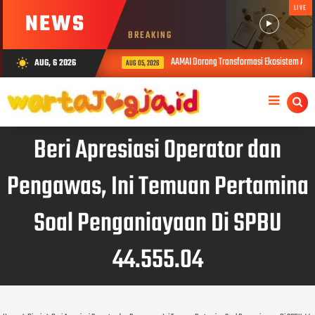
LIVE
NEWS
BREAKING
AAMAI Dorong Transformasi Ekosistem Asuran
AUG, 6 2026
wb_sunny
AUG 05, 2026
Beri Apresiasi Operator dan
Pengawas, Ini Temuan Pertamina
Soal Penganiayaan Di SPBU
44.555.04