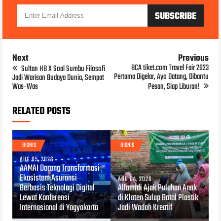
Next
Previous
BCA tiket.com Travel Fair 2023
Sultan HB X Soal Sumbu Filosofi
Pertama Digelar, Ayo Datang, Dibantu
Jadi Warisan Budaya Dunia, Sempat
Was-Was
Pesan, Siap Liburan!
RELATED POSTS
BISNIS
BISNIS
AUG 05, 2026
AAMAI Dorong Transformasi
Ekosistem Asuransi
AUG 04, 2026
Berbasis Teknologi Digital
Alfamidi Ajak Puluhan Anak
Lewat Konferensi
di Klaten Sulap Botol Plastik
Internasional di Yogyakarta
Jadi Wadah Kreatif