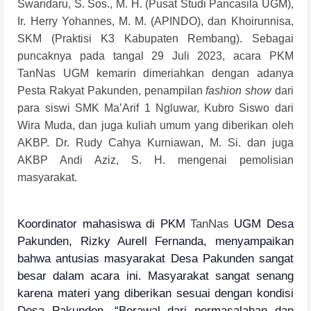
Swandaru, S. Sos., M. H. (Pusat Studi Pancasila UGM),
Ir. Herry Yohannes, M. M. (APINDO), dan Khoirunnisa,
SKM (Praktisi K3 Kabupaten Rembang). Sebagai
puncaknya pada tangal 29 Juli 2023, acara PKM
TanNas
UGM kemarin dimeriahkan dengan adanya
Pesta Rakyat Pakunden, penampilan
fashion show
dari
para siswi SMK Ma’Arif 1 Ngluwar, Kubro Siswo dari
Wira Muda, dan juga kuliah umum yang diberikan oleh
AKBP. Dr. Rudy Cahya Kurniawan, M. Si. dan juga
AKBP Andi Aziz, S. H. mengenai pemolisian
masyarakat.
Koordinator mahasiswa di PKM
TanNas
UGM Desa
Pakunden, Rizky Aurell Fernanda, menyampaikan
bahwa antusias masyarakat Desa Pakunden sangat
besar dalam acara ini. Masyarakat sangat senang
karena materi yang diberikan sesuai dengan kondisi
Desa Pakunden. “Berawal dari permasalahan dan