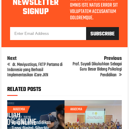
NEWSLETTER
OMNIS ISTE NATUS ERROR SIT
SIGNUP
VOLUPTATEM ACCUSANTIUM
DOLOREMQUE.
Next
Previous
Prof. Suyadi Dikukuhkan Sebagai
dr. Meviyustisya, FKTP Pertama di
Guru Besar Bidang Psikologi
Indonesia yang Berhasil
Implementasikan iCare JKN
Pendidikan
RELATED POSTS
AKADEMIA
AKADEMIA
AUG 07, 2026
Buka Akses Pendidikan
Tinggi Digital, SiberMu