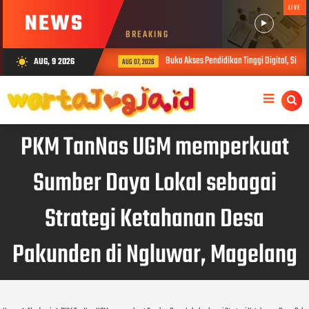
LIVE
NEWS
BREAKING
Buka Akses Pendidikan Tinggi Digital, SiberM
AUG, 9 2026
wb_sunny
AUG 07, 2026
PKM TanNas UGM memperkuat
Sumber Daya Lokal sebagai
Strategi Ketahanan Desa
Pakunden di Ngluwar, Magelang