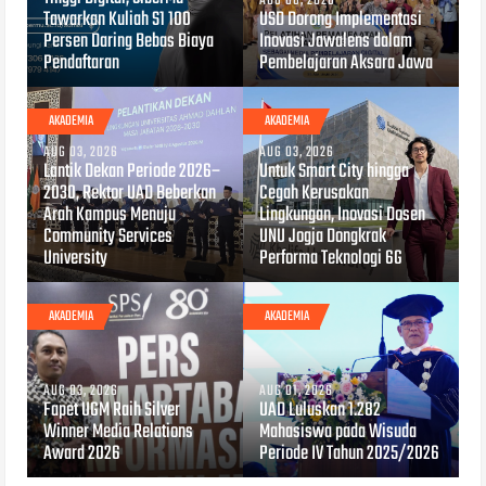
AUG 06, 2026
Tawarkan Kuliah S1 100
USD Dorong Implementasi
Persen Daring Bebas Biaya
Inovasi Jawalens dalam
Pendaftaran
Pembelajaran Aksara Jawa
AKADEMIA
AKADEMIA
AUG 03, 2026
AUG 03, 2026
Lantik Dekan Periode 2026–
Untuk Smart City hingga
2030, Rektor UAD Beberkan
Cegah Kerusakan
Arah Kampus Menuju
Lingkungan, Inovasi Dosen
Community Services
UNU Jogja Dongkrak
University
Performa Teknologi 6G
AKADEMIA
AKADEMIA
AUG 03, 2026
AUG 01, 2026
Fapet UGM Raih Silver
UAD Luluskan 1.282
Winner Media Relations
Mahasiswa pada Wisuda
Award 2026
Periode IV Tahun 2025/2026