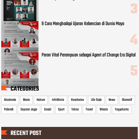
9 Cara Menghadapi Ujaran Kebencian di Dunia Maya
Peran Vital Perempuan sebagai Agent of Change Era Digital
CATEGORIES
Akademia
Bisnis
Hukum
InfoWarta
Kesehatan
Life Style
News
Otomotif
Polemik
Seputar Jogja
Sosial
Sport
Tekno
Travel
Wisata
Yogyakarta
RECENT POST