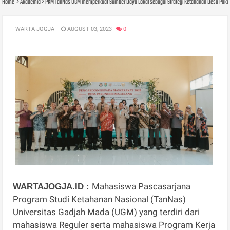
Home
Akademia
PKM TanNas UGM memperkuat Sumber Daya Lokal sebagai Strategi Ketahanan Desa Paku
WARTA JOGJA
AUGUST 03, 2023
0
Mahasiswa Pascasarjana
WARTAJOGJA.ID :
Program Studi Ketahanan Nasional (TanNas)
Universitas Gadjah Mada (UGM) yang terdiri dari
mahasiswa Reguler serta mahasiswa Program Kerja