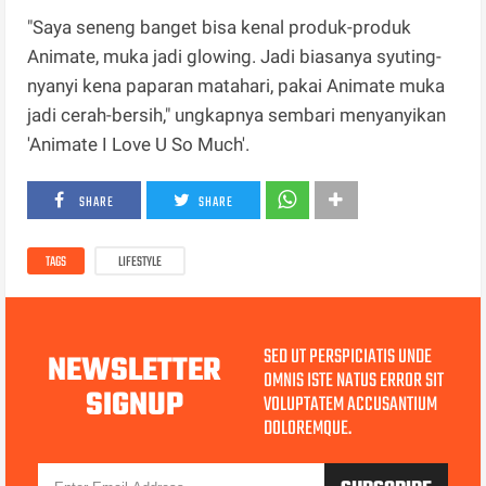
"Saya seneng banget bisa kenal produk-produk
Animate, muka jadi glowing. Jadi biasanya syuting-
nyanyi kena paparan matahari, pakai Animate muka
jadi cerah-bersih," ungkapnya sembari menyanyikan
'Animate I Love U So Much'.
SHARE
SHARE
TAGS
LIFESTYLE
SED UT PERSPICIATIS UNDE
NEWSLETTER
OMNIS ISTE NATUS ERROR SIT
SIGNUP
VOLUPTATEM ACCUSANTIUM
DOLOREMQUE.