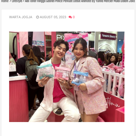
Home
Lifestyle
Aldi Taher Hingga Gabriel Prince Perkuat Debut Animate By Yunna Mercier Mulai Dalam Jaka
WARTA JOGJA
AUGUST 05, 2023
0