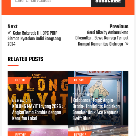
Next
Previous
Gerai Nike by Ambarrukmo
Gelar Rakercab III, DPC PDIP
Dikenalkan, Bawa Konsep Tempat
Sleman Nyatakan Solid Songsong
2024
Kumpul Komunitas Olahraga
RELATED POSTS
LIFESTYLE
LIFESTYLE
DEC 02, 2025
Kolaborasi Tolak Angin-
MAR 04, 2026
KOLONG MAYIT Tayang 2026 :
Brodo- Tahilalats Hadirkan
AngkatTema Zombie dengan
Sneaker Unik Ace Neptune
Kearifan Lokal
Swift Blue
LIFESTYLE
LIFESTYLE