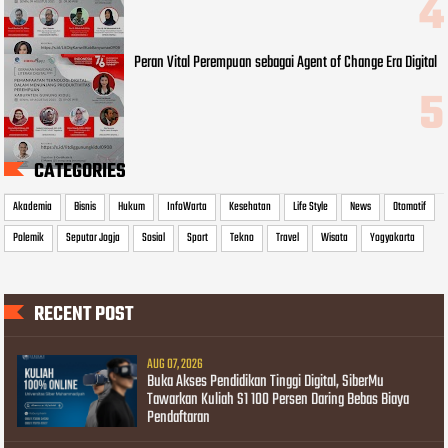
Peran Vital Perempuan sebagai Agent of Change Era Digital
CATEGORIES
Akademia
Bisnis
Hukum
InfoWarta
Kesehatan
Life Style
News
Otomotif
Polemik
Seputar Jogja
Sosial
Sport
Tekno
Travel
Wisata
Yogyakarta
RECENT POST
AUG 07, 2026
Buka Akses Pendidikan Tinggi Digital, SiberMu
Tawarkan Kuliah S1 100 Persen Daring Bebas Biaya
Pendaftaran