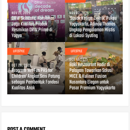
NOV 21, 2025
NOV 02, 2025
DRW Skincare, Komitmen
'Sosok Ketiga: Lintrik' Pukau
Jaga Kualitas Produk
Yogyakarta, Adinda Thomas
Resmikan DRW Prime di
Ungkap Pengalaman Mistis
Yogya
di Lokasi Syuting
LIFESTYLE
LIFESTYLE
OCT 17, 2025
Baki Restaurant Hadir di
OCT 26, 2025
Program 'Art Fun PAS for
Palagan: Tawarkan Solusi
Children' Angkat Seni Patung
MICE & Kuliner Fusion
sebagai Pembentuk Fondasi
Nusantara Elegan untuk
Kualitas Anak
Pasar Premium Yogyakarta
POST A COMMENT