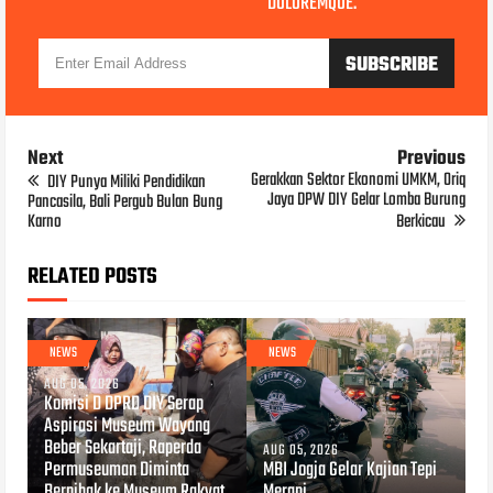
DOLOREMQUE.
Next
Previous
Gerakkan Sektor Ekonomi UMKM, Oriq
DIY Punya Miliki Pendidikan
Jaya DPW DIY Gelar Lomba Burung
Pancasila, Bali Pergub Bulan Bung
Karno
Berkicau
RELATED POSTS
NEWS
NEWS
AUG 05, 2026
Komisi D DPRD DIY Serap
Aspirasi Museum Wayang
Beber Sekartaji, Raperda
AUG 05, 2026
Permuseuman Diminta
MBI Jogja Gelar Kajian Tepi
Berpihak ke Museum Rakyat
Merapi