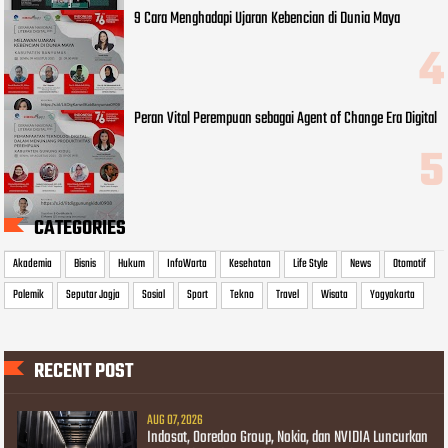
9 Cara Menghadapi Ujaran Kebencian di Dunia Maya
Peran Vital Perempuan sebagai Agent of Change Era Digital
CATEGORIES
Akademia
Bisnis
Hukum
InfoWarta
Kesehatan
Life Style
News
Otomotif
Polemik
Seputar Jogja
Sosial
Sport
Tekno
Travel
Wisata
Yogyakarta
RECENT POST
AUG 07, 2026
Indosat, Ooredoo Group, Nokia, dan NVIDIA Luncurkan