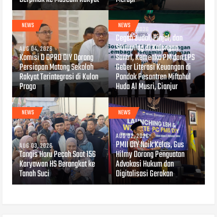
NEWS
NEWS
AUG 04, 2026
Cegah Judol, Pinjol, dan
Skimming di Kalangan
AUG 04, 2026
Komisi D DPRD DIY Dorong
Santri, Kemenko PM dan LPS
Persiapan Matang Sekolah
Geber Literasi Keuangan di
Rakyat Terintegrasi di Kulon
Pondok Pesantren Miftahul
Progo
Huda Al Musri, Cianjur
NEWS
NEWS
AUG 02, 2026
PMII DIY Naik Kelas, Gus
AUG 03, 2026
Tangis Haru Pecah Saat 156
Hilmy Dorong Penguatan
Karyawan HS Berangkat ke
Advokasi Hukum dan
Tanah Suci
Digitalisasi Gerakan