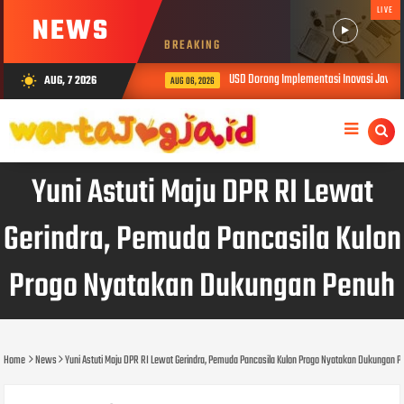
LIVE
NEWS
BREAKING
nfrastruktur AI Terintegerasi
USD Dorong Implementasi Inovasi Jawale
AUG, 7 2026
wb_sunny
AUG 06, 2026
Yuni Astuti Maju DPR RI Lewat
Gerindra, Pemuda Pancasila Kulon
Progo Nyatakan Dukungan Penuh
Home
News
Yuni Astuti Maju DPR RI Lewat Gerindra, Pemuda Pancasila Kulon Progo Nyatakan Dukungan 