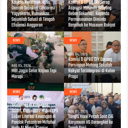
Kaukus Parlemen Hijau
Komisi D DPRD DIY Serap
Daerah Sepakati Deklarasi
Aspirasi Museum Wayang
Yogyakarta, Rumuskan
Beber Sekartaji, Raperda
Sejumlah Solusi di Tengah
Permuseuman Diminta
Efisiensi Anggaran
Berpihak ke Museum Rakyat
NEWS
NEWS
AUG 04, 2026
Komisi D DPRD DIY Dorong
Persiapan Matang Sekolah
AUG 05, 2026
MBI Jogja Gelar Kajian Tepi
Rakyat Terintegrasi di Kulon
Merapi
Progo
NEWS
NEWS
AUG 04, 2026
Cegah Judol, Pinjol, dan
Skimming di Kalangan
Santri, Kemenko PM dan LPS
AUG 03, 2026
Geber Literasi Keuangan di
Tangis Haru Pecah Saat 156
Pondok Pesantren Miftahul
Karyawan HS Berangkat ke