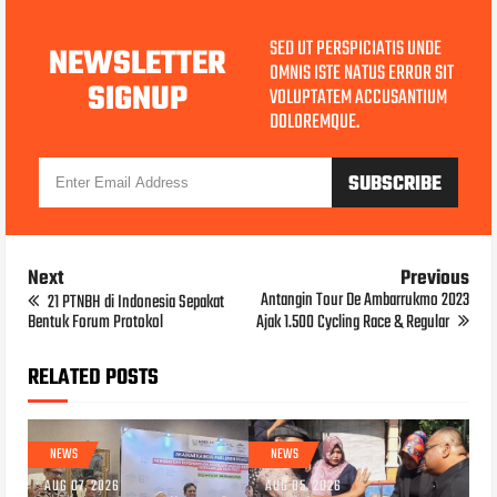
SED UT PERSPICIATIS UNDE
NEWSLETTER
OMNIS ISTE NATUS ERROR SIT
SIGNUP
VOLUPTATEM ACCUSANTIUM
DOLOREMQUE.
Next
Previous
Antangin Tour De Ambarrukmo 2023
21 PTNBH di Indonesia Sepakat
Bentuk Forum Protokol
Ajak 1.500 Cycling Race & Regular
RELATED POSTS
NEWS
NEWS
AUG 07, 2026
AUG 05, 2026