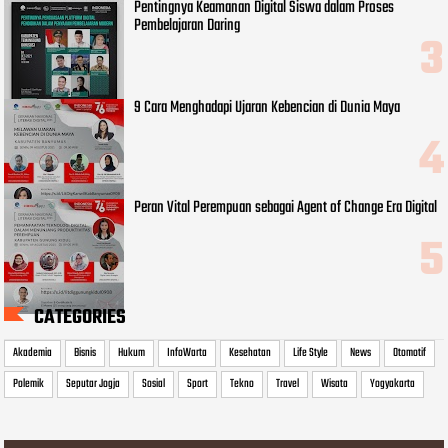
Pentingnya Keamanan Digital Siswa dalam Proses
Pembelajaran Daring
9 Cara Menghadapi Ujaran Kebencian di Dunia Maya
Peran Vital Perempuan sebagai Agent of Change Era Digital
CATEGORIES
Akademia
Bisnis
Hukum
InfoWarta
Kesehatan
Life Style
News
Otomotif
Polemik
Seputar Jogja
Sosial
Sport
Tekno
Travel
Wisata
Yogyakarta