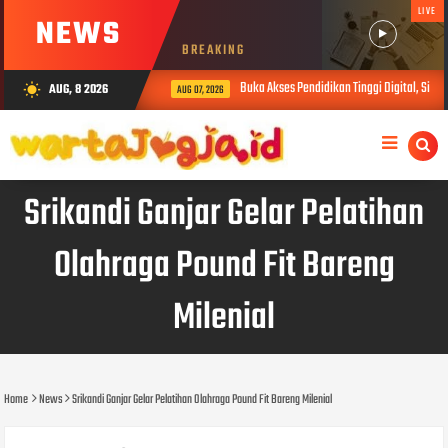
LIVE
NEWS
BREAKING
Buka Akses Pendidikan Tinggi Digital, SiberM
AUG, 8 2026
wb_sunny
AUG 07, 2026
Srikandi Ganjar Gelar Pelatihan
Olahraga Pound Fit Bareng
Milenial
Home
News
Srikandi Ganjar Gelar Pelatihan Olahraga Pound Fit Bareng Milenial