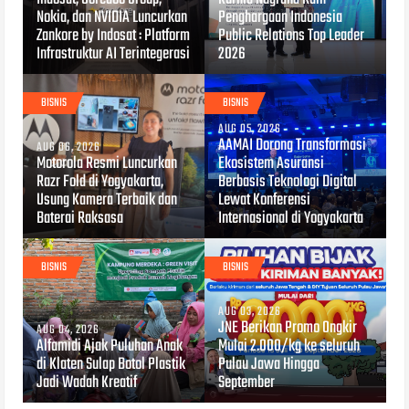
Nokia, dan NVIDIA Luncurkan
Penghargaan Indonesia
Zankore by Indosat : Platform
Public Relations Top Leader
Infrastruktur AI Terintegerasi
2026
BISNIS
BISNIS
AUG 05, 2026
AAMAI Dorong Transformasi
AUG 06, 2026
Motorola Resmi Luncurkan
Ekosistem Asuransi
Razr Fold di Yogyakarta,
Berbasis Teknologi Digital
Usung Kamera Terbaik dan
Lewat Konferensi
Baterai Raksasa
Internasional di Yogyakarta
BISNIS
BISNIS
AUG 03, 2026
JNE Berikan Promo Ongkir
AUG 04, 2026
Alfamidi Ajak Puluhan Anak
Mulai 2.000/kg ke seluruh
di Klaten Sulap Botol Plastik
Pulau Jawa Hingga
Jadi Wadah Kreatif
September