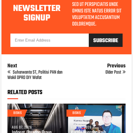
SED UT PERSPICIATIS UNDE
NEWSLETTER
OMNIS ISTE NATUS ERROR SIT
SIGNUP
VOLUPTATEM ACCUSANTIUM
DOLOREMQUE.
Next
Previous
Suharwanta ST, Politisi PAN dan
Older Post
Wakil DPRD DIY Wafat
RELATED POSTS
BISNIS
BISNIS
AUG 07, 2026
AUG 06, 2026
Indosat, Ooredoo Group,
Kurnia Nugraha Raih