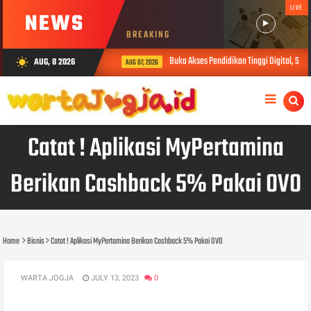
LIVE
NEWS
BREAKING
Buka Akses Pendidikan Tinggi Digital, Sibe
AUG, 8 2026
wb_sunny
AUG 07, 2026
Catat ! Aplikasi MyPertamina
Berikan Cashback 5% Pakai OVO
Home
Bisnis
Catat ! Aplikasi MyPertamina Berikan Cashback 5% Pakai OVO
WARTA JOGJA
JULY 13, 2023
0