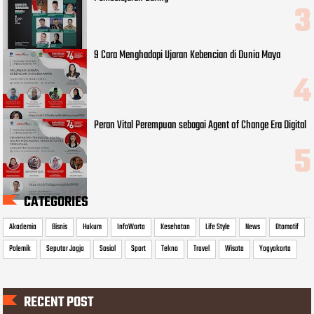
9 Cara Menghadapi Ujaran Kebencian di Dunia Maya
Peran Vital Perempuan sebagai Agent of Change Era Digital
CATEGORIES
Akademia
Bisnis
Hukum
InfoWarta
Kesehatan
Life Style
News
Otomotif
Polemik
Seputar Jogja
Sosial
Sport
Tekno
Travel
Wisata
Yogyakarta
RECENT POST