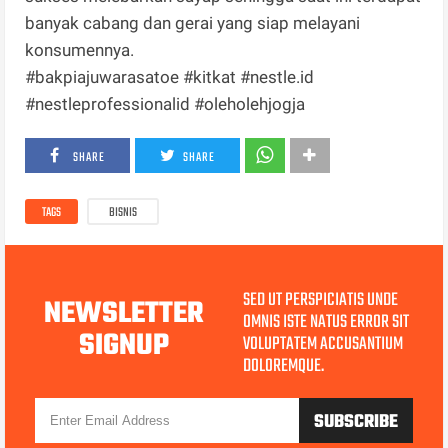
banyak cabang dan gerai yang siap melayani
konsumennya.
#bakpiajuwarasatoe #kitkat #nestle.id
#nestleprofessionalid #oleholehjogja
SHARE
SHARE
TAGS
BISNIS
SED UT PERSPICIATIS UNDE
NEWSLETTER
OMNIS ISTE NATUS ERROR SIT
SIGNUP
VOLUPTATEM ACCUSANTIUM
DOLOREMQUE.