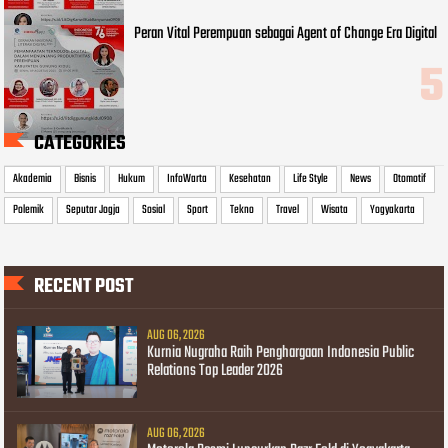
Peran Vital Perempuan sebagai Agent of Change Era Digital
CATEGORIES
Akademia
Bisnis
Hukum
InfoWarta
Kesehatan
Life Style
News
Otomotif
Polemik
Seputar Jogja
Sosial
Sport
Tekno
Travel
Wisata
Yogyakarta
RECENT POST
AUG 06, 2026
Kurnia Nugraha Raih Penghargaan Indonesia Public
Relations Top Leader 2026
AUG 06, 2026