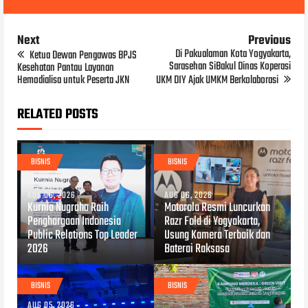
Next
Previous
Di Pakualaman Kota Yogyakarta,
Ketua Dewan Pengawas BPJS
Sarasehan SiBakul Dinas Koperasi
Kesehatan Pantau Layanan
Hemodialisa untuk Peserta JKN
UKM DIY Ajak UMKM Berkolaborasi
RELATED POSTS
BISNIS
BISNIS
AUG 06, 2026
AUG 06, 2026
Kurnia Nugraha Raih
Motorola Resmi Luncurkan
Penghargaan Indonesia
Razr Fold di Yogyakarta,
Public Relations Top Leader
Usung Kamera Terbaik dan
2026
Baterai Raksasa
BISNIS
BISNIS
AUG 05, 2026