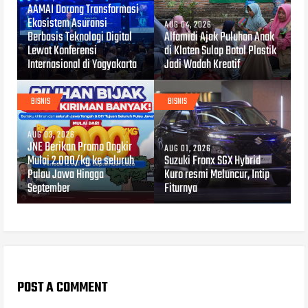
AAMAI Dorong Transformasi
Ekosistem Asuransi
AUG 04, 2026
Berbasis Teknologi Digital
Alfamidi Ajak Puluhan Anak
Lewat Konferensi
di Klaten Sulap Botol Plastik
Internasional di Yogyakarta
Jadi Wadah Kreatif
BISNIS
BISNIS
AUG 03, 2026
JNE Berikan Promo Ongkir
AUG 01, 2026
Mulai 2.000/kg ke seluruh
Suzuki Fronx SGX Hybrid
Pulau Jawa Hingga
Kuro resmi Meluncur, Intip
September
Fiturnya
POST A COMMENT