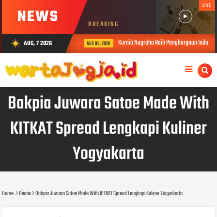
LIVE
NEWS
BREAKING
Kurnia Nugraha Raih Penghargaan Indonesia
AUG, 7 2026
wb_sunny
AUG 06, 2026
Bakpia Juwara Satoe Made With
KITKAT Spread Lengkapi Kuliner
Yogyakarta
Home
Bisnis
Bakpia Juwara Satoe Made With KITKAT Spread Lengkapi Kuliner Yogyakarta