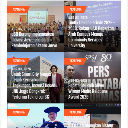
AKADEMIA
AKADEMIA
AUG 03, 2026
Lantik Dekan Periode 2026–
2030, Rektor UAD Beberkan
AUG 06, 2026
USD Dorong Implementasi
Arah Kampus Menuju
Inovasi Jawalens dalam
Community Services
Pembelajaran Aksara Jawa
University
AKADEMIA
AKADEMIA
AUG 03, 2026
Untuk Smart City hingga
Cegah Kerusakan
AUG 03, 2026
Lingkungan, Inovasi Dosen
Fapet UGM Raih Silver
UNU Jogja Dongkrak
Winner Media Relations
Performa Teknologi 6G
Award 2026
AKADEMIA
AKADEMIA
JUL 30, 2026
FTI UII Kembangkan Sistem