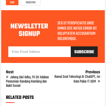
TAGS
AKADEMIA
SED UT PERSPICIATIS UNDE
NEWSLETTER
OMNIS ISTE NATUS ERROR SIT
SIGNUP
VOLUPTATEM ACCUSANTIUM
DOLOREMQUE.
Next
Previous
Ramai Soal Teknologi AI ChatGPT, Ini
Jelang Idul Adha, FK UII Adakan
Peresmian Kandang Kambing dan
Kata Pakar IT UGM
Bakti Sosial
RELATED POSTS