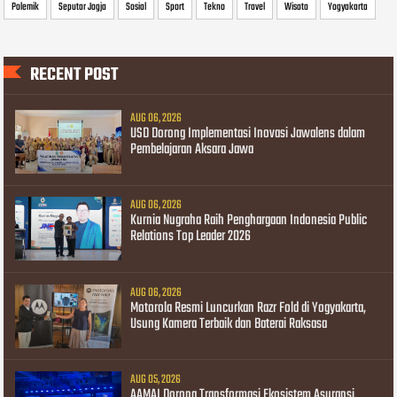
Polemik
Seputar Jogja
Sosial
Sport
Tekno
Travel
Wisata
Yogyakarta
RECENT POST
AUG 06, 2026
USD Dorong Implementasi Inovasi Jawalens dalam
Pembelajaran Aksara Jawa
AUG 06, 2026
Kurnia Nugraha Raih Penghargaan Indonesia Public
Relations Top Leader 2026
AUG 06, 2026
Motorola Resmi Luncurkan Razr Fold di Yogyakarta,
Usung Kamera Terbaik dan Baterai Raksasa
AUG 05, 2026
AAMAI Dorong Transformasi Ekosistem Asuransi