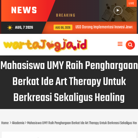
LIVE
NEWS
BREAKING
USD Dorong Implementasi Inovasi Jawalen
AUG, 7 2026
wb_sunny
AUG 06, 2026
Mahasiswa UMY Raih Penghargaan
Berkat Ide Art Therapy Untuk
Berkreasi Sekaligus Healing
Home
Akademia
Mahasiswa UMY Raih Penghargaan Berkat Ide Art Therapy Untuk Berkreasi Sekaligus Hea