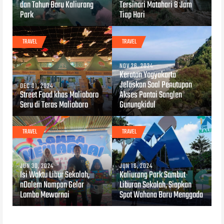
dan Tahun Baru Kaliurang
Tersinari Matahari 8 Jam
Park
Tiap Hari
TRAVEL
TRAVEL
NOV 26, 2024
Keraton Yogyakarta
Jelaskan Soal Penutupan
DEC 01, 2024
Street Food khas Malioboro
Akses Pantai Sanglen
Seru di Teras Malioboro
Gunungkidul
TRAVEL
TRAVEL
JUN 30, 2024
JUN 16, 2024
Isi Waktu Libur Sekolah,
Kaliurang Park Sambut
nDalem Nampan Gelar
Liburan Sekolah, Siapkan
Lomba Mewarnai
Spot Wahana Baru Menggoda