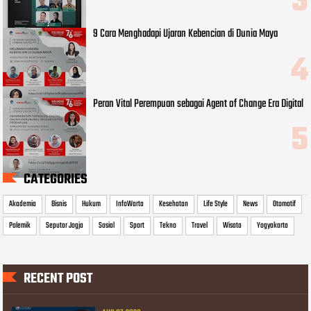
9 Cara Menghadapi Ujaran Kebencian di Dunia Maya
Peran Vital Perempuan sebagai Agent of Change Era Digital
CATEGORIES
Akademia
Bisnis
Hukum
InfoWarta
Kesehatan
Life Style
News
Otomotif
Polemik
Seputar Jogja
Sosial
Sport
Tekno
Travel
Wisata
Yogyakarta
RECENT POST