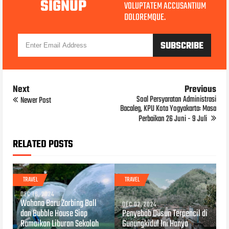
SIGNUP
VOLUPTATEM ACCUSANTIUM
DOLOREMQUE.
Next
Previous
Soal Persyaratan Administrasi
Newer Post
Bacaleg, KPU Kota Yogyakarta: Masa
Perbaikan 26 Juni - 9 Juli
RELATED POSTS
TRAVEL
TRAVEL
DEC 16, 2024
Wahana Baru Zorbing Ball
DEC 02, 2024
dan Bubble House Siap
Penyebab Dusun Terpencil di
Ramaikan Liburan Sekolah
Gunungkidul Ini Hanya