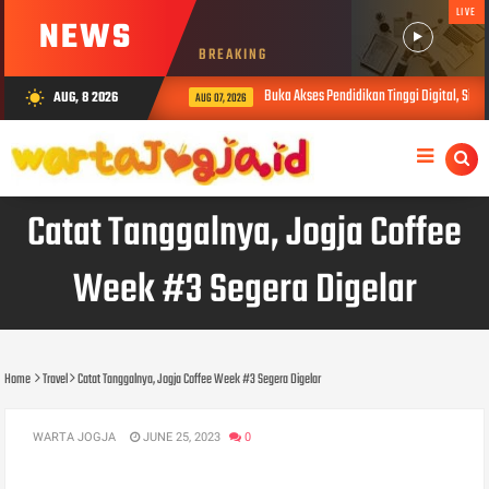
LIVE
NEWS
BREAKING
Buka Akses Pendidikan Tinggi Digital, Sibe
AUG, 8 2026
wb_sunny
AUG 07, 2026
Catat Tanggalnya, Jogja Coffee
Week #3 Segera Digelar
Home
Travel
Catat Tanggalnya, Jogja Coffee Week #3 Segera Digelar
WARTA JOGJA
JUNE 25, 2023
0