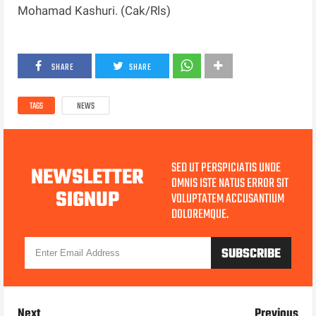
Mohamad Kashuri. (Cak/Rls)
SHARE
SHARE
TAGS
NEWS
SED UT PERSPICIATIS UNDE
NEWSLETTER
OMNIS ISTE NATUS ERROR SIT
SIGNUP
VOLUPTATEM ACCUSANTIUM
DOLOREMQUE.
Next
Previous