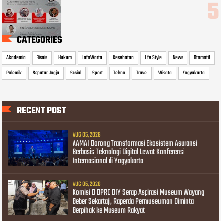
CATEGORIES
Akademia
Bisnis
Hukum
InfoWarta
Kesehatan
Life Style
News
Otomotif
Polemik
Seputar Jogja
Sosial
Sport
Tekno
Travel
Wisata
Yogyakarta
RECENT POST
AUG 05, 2026
AAMAI Dorong Transformasi Ekosistem Asuransi
Berbasis Teknologi Digital Lewat Konferensi
Internasional di Yogyakarta
AUG 05, 2026
Komisi D DPRD DIY Serap Aspirasi Museum Wayang
Beber Sekartaji, Raperda Permuseuman Diminta
Berpihak ke Museum Rakyat