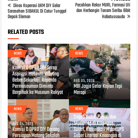
Pecahkan Rekor MURI, Farmasi UII
Dinas Koperasi UKM DIY Gelar
dan Herbangin Tanam Seribu Bibit
Sarasehan SIBAKUL Di Catur Tunggal
Depok Sleman
Habatussauda
RELATED POSTS
NEWS
NEWS
AUG 05, 2026
Komisi D DPRD DIY Serap
Aspirasi Museum Wayang
Beber Sekartaji, Raperda
AUG 05, 2026
Permuseuman Diminta
MBI Jogja Gelar Kajian Tepi
Berpihak ke Museum Rakyat
Merapi
NEWS
NEWS
AUG 04, 2026
Cegah Judol, Pinjol, dan
Skimming di Kalangan
AUG 04, 2026
Komisi D DPRD DIY Dorong
Santri, Kemenko PM dan LPS
Persiapan Matang Sekolah
Geber Literasi Keuangan di