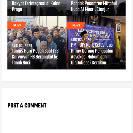
Rakyat Terintegrasi di Kulon
Pondok Pesantren Miftahul
Progo
Huda Al Musri, Cianjur
NEWS
NEWS
AUG 02, 2026
PMII DIY Naik Kelas, Gus
AUG 03, 2026
Tangis Haru Pecah Saat 156
Hilmy Dorong Penguatan
Karyawan HS Berangkat ke
Advokasi Hukum dan
Tanah Suci
Digitalisasi Gerakan
POST A COMMENT