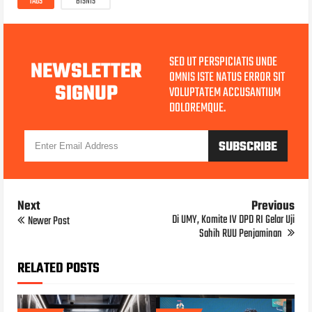
TAGS
BISNIS
SED UT PERSPICIATIS UNDE
NEWSLETTER
OMNIS ISTE NATUS ERROR SIT
SIGNUP
VOLUPTATEM ACCUSANTIUM
DOLOREMQUE.
Next
Previous
Di UMY, Komite IV DPD RI Gelar Uji
Newer Post
Sahih RUU Penjaminan
RELATED POSTS