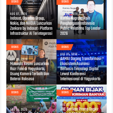
BISNIS
BISNIS
AUG 07, 2026
AUG 06, 2026
Indosat, Ooredoo Group,
Kurnia Nugraha Raih
Nokia, dan NVIDIA Luncurkan
Penghargaan Indonesia
Zankore by Indosat : Platform
Public Relations Top Leader
Infrastruktur AI Terintegerasi
2026
BISNIS
BISNIS
AUG 05, 2026
AAMAI Dorong Transformasi
AUG 06, 2026
Motorola Resmi Luncurkan
Ekosistem Asuransi
Razr Fold di Yogyakarta,
Berbasis Teknologi Digital
Usung Kamera Terbaik dan
Lewat Konferensi
Baterai Raksasa
Internasional di Yogyakarta
BISNIS
BISNIS
AUG 03, 2026
JNE Berikan Promo Ongkir
AUG 04, 2026