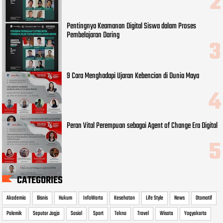
Pentingnya Keamanan Digital Siswa dalam Proses
Pembelajaran Daring
9 Cara Menghadapi Ujaran Kebencian di Dunia Maya
Peran Vital Perempuan sebagai Agent of Change Era Digital
CATEGORIES
Akademia
Bisnis
Hukum
InfoWarta
Kesehatan
Life Style
News
Otomotif
Polemik
Seputar Jogja
Sosial
Sport
Tekno
Travel
Wisata
Yogyakarta