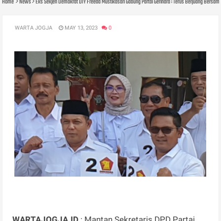
Home
News
Eks Sekjen Demokrat DIY Freeda Mustikasari Gabung Partai Gerindra : Terus Berjuang Bersam
WARTA JOGJA
MAY 13, 2023
0
WARTAJOGJA.ID
: Mantan Sekretaris DPD Partai