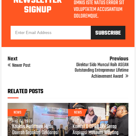
NEWSLETTER
OMNIS ISTE NATUS ERROR SIT
SIGNUP
VOLUPTATEM ACCUSANTIUM
DOLOREMQUE.
Next
Previous
Direktur Sido Muncul Raih ASEAN
Newer Post
Outstanding Entrepreneur Lifetime
Achievement Award
RELATED POSTS
NEWS
NEWS
AUG 07, 2026
AUG 05, 2026
Kaukus Parlemen Hijau
Komisi D DPRD DIY Serap
Daerah Sepakati Deklarasi
Aspirasi Museum Wayang