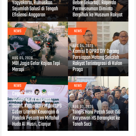
Yogyakarta, Rumuskan
Beber Sekartaji, Raperda
Sejumlah Solusi di Tengah
Permuseuman Diminta
Efisiensi Anggaran
Berpihak ke Museum Rakyat
NEWS
NEWS
AUG 04, 2026
Komisi D DPRD DIY Dorong
Persiapan Matang Sekolah
AUG 05, 2026
MBI Jogja Gelar Kajian Tepi
Rakyat Terintegrasi di Kulon
Merapi
Progo
NEWS
NEWS
AUG 04, 2026
Cegah Judol, Pinjol, dan
Skimming di Kalangan
Santri, Kemenko PM dan LPS
AUG 03, 2026
Geber Literasi Keuangan di
Tangis Haru Pecah Saat 156
Pondok Pesantren Miftahul
Karyawan HS Berangkat ke
Huda Al Musri, Cianjur
Tanah Suci