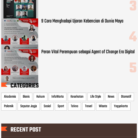
9 Cara Menghadapi Ujaran Kebencian di Dunia Maya
Peran Vital Perempuan sebagai Agent of Change Era Digital
CATEGORIES
Akademia
Bisnis
Hukum
InfoWarta
Kesehatan
Life Style
News
Otomotif
Polemik
Seputar Jogja
Sosial
Sport
Tekno
Travel
Wisata
Yogyakarta
RECENT POST