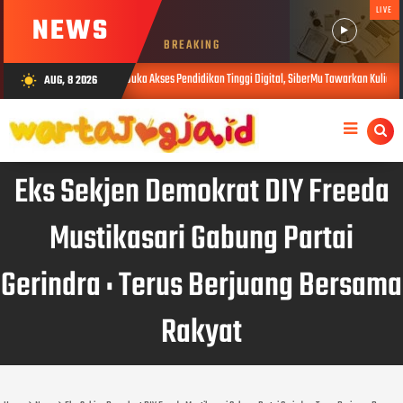
LIVE
NEWS
BREAKING
Buka Akses Pendidikan Tinggi Digital, SiberMu Tawarkan Kuliah S1 100 Persen 
AUG, 8 2026
wb_sunny
AUG 07, 2026
Eks Sekjen Demokrat DIY Freeda
Mustikasari Gabung Partai
Gerindra : Terus Berjuang Bersama
Rakyat