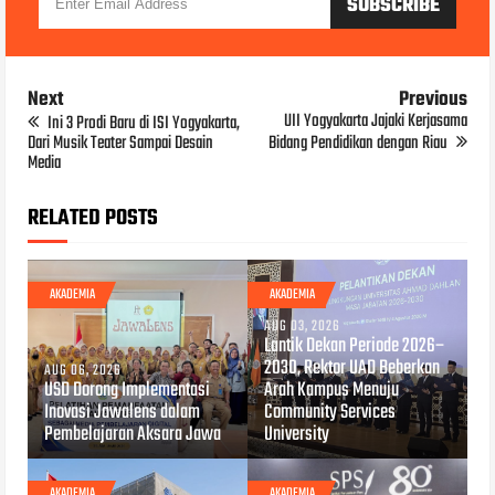
Next
Previous
UII Yogyakarta Jajaki Kerjasama
Ini 3 Prodi Baru di ISI Yogyakarta,
Dari Musik Teater Sampai Desain
Bidang Pendidikan dengan Riau
Media
RELATED POSTS
AKADEMIA
AKADEMIA
AUG 03, 2026
Lantik Dekan Periode 2026–
2030, Rektor UAD Beberkan
AUG 06, 2026
USD Dorong Implementasi
Arah Kampus Menuju
Inovasi Jawalens dalam
Community Services
Pembelajaran Aksara Jawa
University
AKADEMIA
AKADEMIA