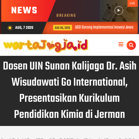
LIVE
NEWS
BREAKING
USD Dorong Implementasi Inovasi Jawalens dala
AUG, 7 2026
wb_sunny
AUG 06, 2026
Dosen UIN Sunan Kalijaga Dr. Asih
Wisudawati Go International,
Presentasikan Kurikulum
Pendidikan Kimia di Jerman