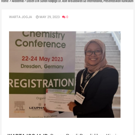
Home
Akademia
Dosen UIN Sunan Kalijaga Dr. Asih Wisudawati Go International, Presentasikan Kurikulum
WARTA JOGJA
MAY 29, 2023
0