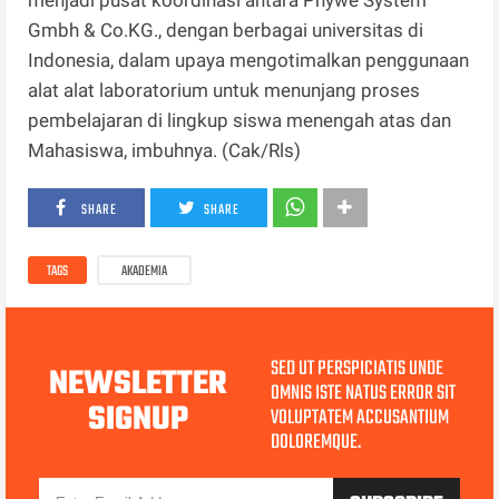
menjadi pusat koordinasi antara Phywe System
Gmbh & Co.KG., dengan berbagai universitas di
Indonesia, dalam upaya mengotimalkan penggunaan
alat alat laboratorium untuk menunjang proses
pembelajaran di lingkup siswa menengah atas dan
Mahasiswa, imbuhnya. (Cak/Rls)
SHARE
SHARE
TAGS
AKADEMIA
SED UT PERSPICIATIS UNDE
NEWSLETTER
OMNIS ISTE NATUS ERROR SIT
SIGNUP
VOLUPTATEM ACCUSANTIUM
DOLOREMQUE.