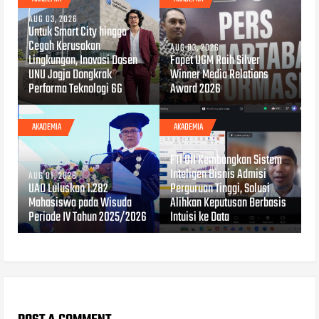
AUG 03, 2026
Untuk Smart City hingga
Cegah Kerusakan
AUG 03, 2026
Lingkungan, Inovasi Dosen
Fapet UGM Raih Silver
UNU Jogja Dongkrak
Winner Media Relations
Performa Teknologi 6G
Award 2026
AKADEMIA
AKADEMIA
JUL 30, 2026
FTI UII Kembangkan Sistem
Inteligen Bisnis Admisi
AUG 01, 2026
UAD Luluskan 1.282
Perguruan Tinggi, Solusi
Mahasiswa pada Wisuda
Alihkan Keputusan Berbasis
Periode IV Tahun 2025/2026
Intuisi ke Data