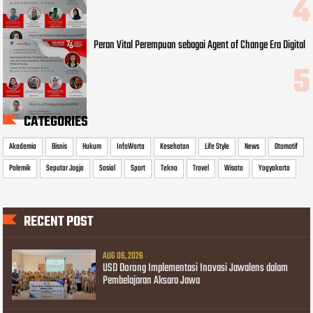
Peran Vital Perempuan sebagai Agent of Change Era Digital
CATEGORIES
Akademia
Bisnis
Hukum
InfoWarta
Kesehatan
Life Style
News
Otomotif
Polemik
Seputar Jogja
Sosial
Sport
Tekno
Travel
Wisata
Yogyakarta
RECENT POST
AUG 06, 2026
USD Dorong Implementasi Inovasi Jawalens dalam
Pembelajaran Aksara Jawa