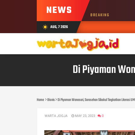
NEWS
BREAKING
AUG, 7 2026
wb_sunny
Di Piyaman Wono
Home
Bisnis
Di Piyaman Wonosari, Sarasehan Sibakul Tingkatkan Literasi U
WARTA JOGJA
MAY 23, 2023
0