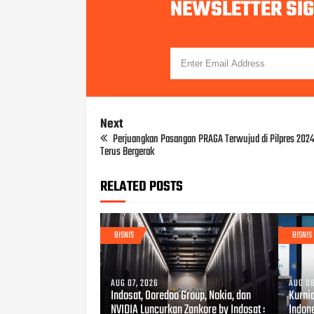
NEWSLETTER SI
Next
Perjuangkan Pasangan PRAGA Terwujud di Pilpres 2024,
Terus Bergerak
RELATED POSTS
BISNIS
BISNIS
AUG 07, 2026
AUG 06
Indosat, Ooredoo Group, Nokia, dan
Kurni
NVIDIA Luncurkan Zankore by Indosat :
Indon