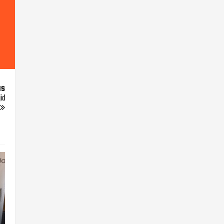
us
id