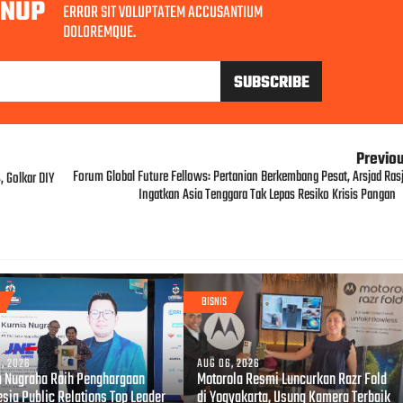
GNUP
ERROR SIT VOLUPTATEM ACCUSANTIUM
DOLOREMQUE.
Previo
Forum Global Future Fellows: Pertanian Berkembang Pesat, Arsjad Rasj
 Golkar DIY
Ingatkan Asia Tenggara Tak Lepas Resiko Krisis Pangan
BISNIS
, 2026
AUG 06, 2026
a Nugraha Raih Penghargaan
Motorola Resmi Luncurkan Razr Fold
esia Public Relations Top Leader
di Yogyakarta, Usung Kamera Terbaik