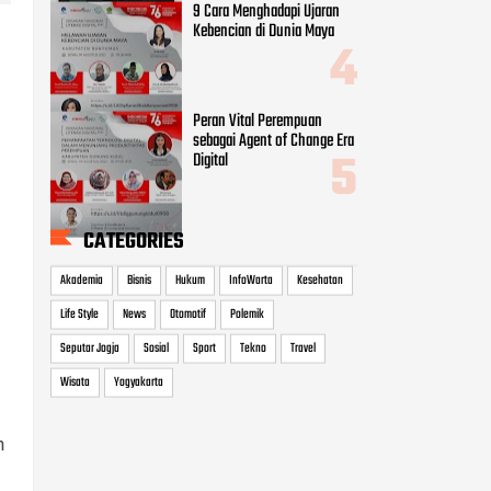
9 Cara Menghadapi Ujaran
Kebencian di Dunia Maya
Peran Vital Perempuan
sebagai Agent of Change Era
Digital
CATEGORIES
Akademia
Bisnis
Hukum
InfoWarta
Kesehatan
Life Style
News
Otomotif
Polemik
Seputar Jogja
Sosial
Sport
Tekno
Travel
Wisata
Yogyakarta
n