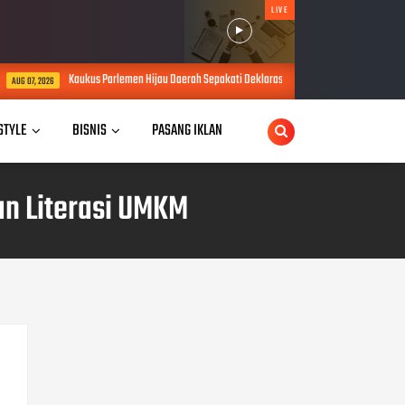
LIVE
rlemen Hijau Daerah Sepakati Deklarasi Yogyakarta, Rumuskan Sejumlah Solusi di Tengah Efi
 STYLE
BISNIS
PASANG IKLAN
an Literasi UMKM