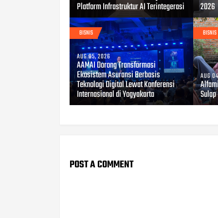
Platform Infrastruktur AI Terintegerasi
2026
BISNIS
BISNIS
AUG 05, 2026
AAMAI Dorong Transformasi
Ekosistem Asuransi Berbasis
AUG 04
Teknologi Digital Lewat Konferensi
Alfami
Internasional di Yogyakarta
Sulap 
POST A COMMENT