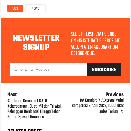
TAGS
NEWS
SED UT PERSPICIATIS UNDE
NEWSLETTER
OMNIS ISTE NATUS ERROR SIT
SIGNUP
VOLUPTATEM ACCUSANTIUM
DOLOREMQUE.
Next
Previous
KA Bandara YIA Xpress Mulai
Usung Semangat SATU
Beroperasi 6 April 2023, 1000 Tiket
Kebersamaan, Duet IM3 dan Tri Ajak
Pelanggan Berdonasi Hingga Tebar
Ludes Terjual
Promo Spesial Ramadan