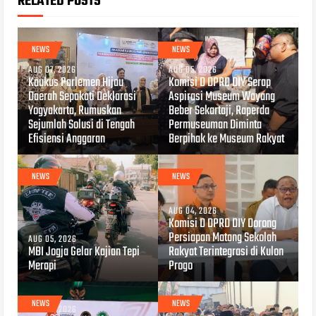
RELATED POSTS
NEWS
NEWS
AUG 07, 2026
AUG 05, 2026
Kaukus Parlemen Hijau
Komisi D DPRD DIY Serap
Daerah Sepakati Deklarasi
Aspirasi Museum Wayang
Yogyakarta, Rumuskan
Beber Sekartaji, Raperda
Sejumlah Solusi di Tengah
Permuseuman Diminta
Efisiensi Anggaran
Berpihak ke Museum Rakyat
NEWS
NEWS
AUG 04, 2026
Komisi D DPRD DIY Dorong
Persiapan Matang Sekolah
AUG 05, 2026
MBI Jogja Gelar Kajian Tepi
Rakyat Terintegrasi di Kulon
Merapi
Progo
NEWS
NEWS
AUG 04, 2026