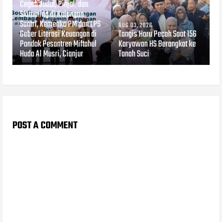
Cegah Judol, Pinjol, dan
Skimming di Kalangan
Santri, Kemenko PM dan LPS
AUG 03, 2026
Geber Literasi Keuangan di
Tangis Haru Pecah Saat 156
Pondok Pesantren Miftahul
Karyawan HS Berangkat ke
Huda Al Musri, Cianjur
Tanah Suci
POST A COMMENT