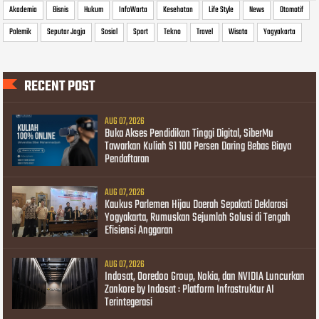
Akademia
Bisnis
Hukum
InfoWarta
Kesehatan
Life Style
News
Otomotif
Polemik
Seputar Jogja
Sosial
Sport
Tekno
Travel
Wisata
Yogyakarta
RECENT POST
AUG 07, 2026
Buka Akses Pendidikan Tinggi Digital, SiberMu
Tawarkan Kuliah S1 100 Persen Daring Bebas Biaya
Pendaftaran
AUG 07, 2026
Kaukus Parlemen Hijau Daerah Sepakati Deklarasi
Yogyakarta, Rumuskan Sejumlah Solusi di Tengah
Efisiensi Anggaran
AUG 07, 2026
Indosat, Ooredoo Group, Nokia, dan NVIDIA Luncurkan
Zankore by Indosat : Platform Infrastruktur AI
Terintegerasi