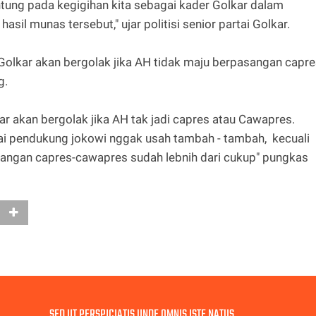
ntung pada kegigihan kita sebagai kader Golkar dalam
sil munas tersebut," ujar politisi senior partai Golkar.
 Golkar akan bergolak jika AH tidak maju berpasangan capr
g.
r akan bergolak jika AH tak jadi capres atau Cawapres.
tai pendukung jokowi nggak usah tambah - tambah, kecuali
pasangan capres-cawapres sudah lebnih dari cukup" pungkas
SED UT PERSPICIATIS UNDE OMNIS ISTE NATUS