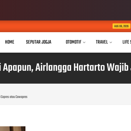
Kurnia Nugraha Raih P
AUG 06, 2026
HOME
SEPUTAR JOGJA
OTOMOTIF
TRAVEL
LIFE
i Apapun, Airlangga Hartarto Wajib
di Capres atau Cawapres