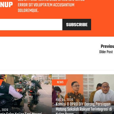
GNUP
ERROR SIT VOLUPTATEM ACCUSANTIUM
DOLOREMQUE.
Previo
Older Post
NEWS
AUG 04, 2026
Komisi D DPRD DIY Dorong Persiapan
Matang Sekolah Rakyat Terintegrasi di
, 2026