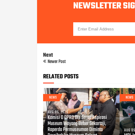
NEWSLETTER SI
Next
Newer Post
RELATED POSTS
NEWS
NEWS
AUG 05, 2026
Komisi D DPRD DIY Serap Aspirasi
Museum Wayang Beber Sekartaji,
Raperda Permuseuman Diminta
AUG 05