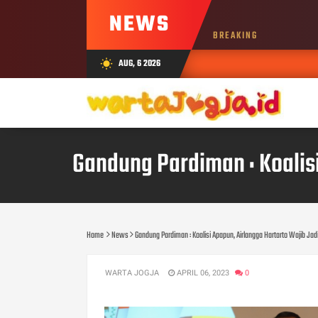
NEWS
BREAKING
AUG, 6 2026
wb_sunny
Gandung Pardiman : Koalis
Home
News
Gandung Pardiman : Koalisi Apapun, Airlangga Hartarto Wajib Ja
WARTA JOGJA
APRIL 06, 2023
0