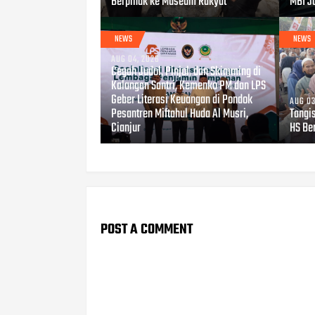
Berpihak ke Museum Rakyat
MBI Jo
NEWS
NEWS
AUG 04, 2026
Cegah Judol, Pinjol, dan Skimming di
Kalangan Santri, Kemenko PM dan LPS
Geber Literasi Keuangan di Pondok
AUG 03
Pesantren Miftahul Huda Al Musri,
Tangi
Cianjur
HS Be
POST A COMMENT