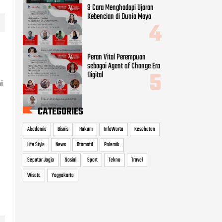
9 Cara Menghadapi Ujaran
Kebencian di Dunia Maya
Peran Vital Perempuan
sebagai Agent of Change Era
Digital
i
CATEGORIES
Akademia
Bisnis
Hukum
InfoWarta
Kesehatan
Life Style
News
Otomotif
Polemik
Seputar Jogja
Sosial
Sport
Tekno
Travel
Wisata
Yogyakarta