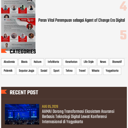
Peran Vital Perempuan sebagai Agent of Change Era Digital
CATEGORIES
Akademia
Bisnis
Hukum
InfoWarta
Kesehatan
Life Style
News
Otomotif
Polemik
Seputar Jogja
Sosial
Sport
Tekno
Travel
Wisata
Yogyakarta
RECENT POST
AUG 05, 2026
AAMAI Dorong Transformasi Ekosistem Asuransi
Berbasis Teknologi Digital Lewat Konferensi
Internasional di Yogyakarta