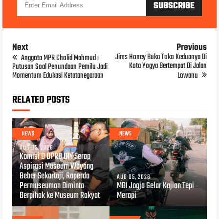
Next
Previous
Jims Honey Buka Toko Keduanya Di
Anggota MPR Cholid Mahmud :
Kota Yogya Bertempat Di Jalan
Putusan Soal Penundaan Pemilu Jadi
Momentum Edukasi Ketatanegaraan
Lowanu
RELATED POSTS
NEWS
NEWS
AUG 05, 2026
Komisi D DPRD DIY Serap
Aspirasi Museum Wayang
Beber Sekartaji, Raperda
AUG 05, 2026
Permuseuman Diminta
MBI Jogja Gelar Kajian Tepi
Berpihak ke Museum Rakyat
Merapi