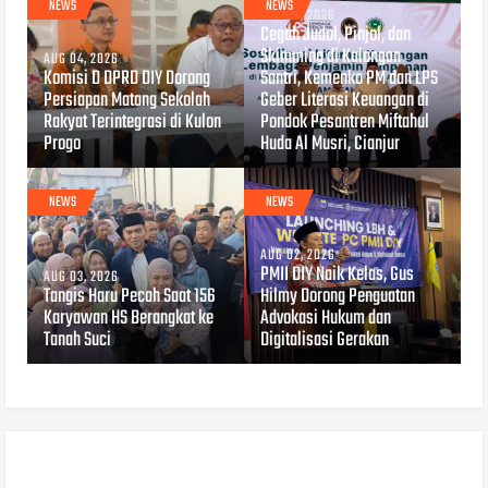
NEWS
NEWS
AUG 04, 2026
Cegah Judol, Pinjol, dan
Skimming di Kalangan
AUG 04, 2026
Komisi D DPRD DIY Dorong
Santri, Kemenko PM dan LPS
Persiapan Matang Sekolah
Geber Literasi Keuangan di
Rakyat Terintegrasi di Kulon
Pondok Pesantren Miftahul
Progo
Huda Al Musri, Cianjur
NEWS
NEWS
AUG 02, 2026
PMII DIY Naik Kelas, Gus
AUG 03, 2026
Tangis Haru Pecah Saat 156
Hilmy Dorong Penguatan
Karyawan HS Berangkat ke
Advokasi Hukum dan
Tanah Suci
Digitalisasi Gerakan