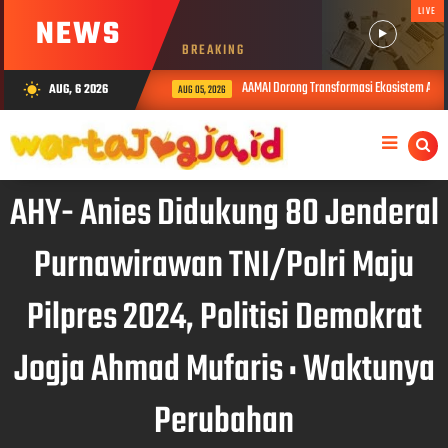
LIVE
NEWS
BREAKING
AAMAI Dorong Transformasi Ekosistem Asuran
AUG, 6 2026
wb_sunny
AUG 05, 2026
AHY- Anies Didukung 80 Jenderal
Purnawirawan TNI/Polri Maju
Pilpres 2024, Politisi Demokrat
Jogja Ahmad Mufaris : Waktunya
Perubahan