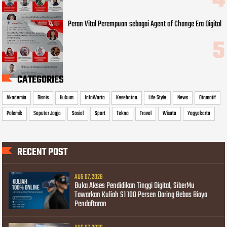
Peran Vital Perempuan sebagai Agent of Change Era Digital
CATEGORIES
Akademia
Bisnis
Hukum
InfoWarta
Kesehatan
Life Style
News
Otomotif
Polemik
Seputar Jogja
Sosial
Sport
Tekno
Travel
Wisata
Yogyakarta
RECENT POST
AUG 07, 2026
Buka Akses Pendidikan Tinggi Digital, SiberMu
Tawarkan Kuliah S1 100 Persen Daring Bebas Biaya
Pendaftaran