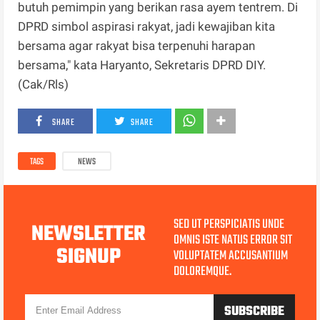
butuh pemimpin yang berikan rasa ayem tentrem. Di
DPRD simbol aspirasi rakyat, jadi kewajiban kita
bersama agar rakyat bisa terpenuhi harapan
bersama," kata Haryanto, Sekretaris DPRD DIY.
(Cak/Rls)
SHARE
SHARE
TAGS
NEWS
SED UT PERSPICIATIS UNDE
NEWSLETTER
OMNIS ISTE NATUS ERROR SIT
SIGNUP
VOLUPTATEM ACCUSANTIUM
DOLOREMQUE.