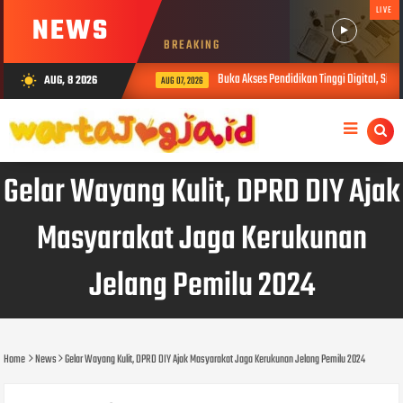
LIVE
NEWS
BREAKING
Buka Akses Pendidikan Tinggi Digital, Sibe
AUG, 8 2026
wb_sunny
AUG 07, 2026
Gelar Wayang Kulit, DPRD DIY Ajak
Masyarakat Jaga Kerukunan
Jelang Pemilu 2024
Home
News
Gelar Wayang Kulit, DPRD DIY Ajak Masyarakat Jaga Kerukunan Jelang Pemilu 2024