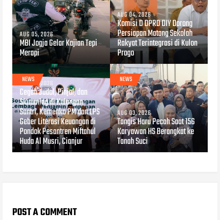
AUG 04, 2026
Komisi D DPRD DIY Dorong
Persiapan Matang Sekolah
AUG 05, 2026
MBI Jogja Gelar Kajian Tepi
Rakyat Terintegrasi di Kulon
Merapi
Progo
NEWS
NEWS
AUG 04, 2026
Cegah Judol, Pinjol, dan
Skimming di Kalangan
Santri, Kemenko PM dan LPS
AUG 03, 2026
Geber Literasi Keuangan di
Tangis Haru Pecah Saat 156
Pondok Pesantren Miftahul
Karyawan HS Berangkat ke
Huda Al Musri, Cianjur
Tanah Suci
POST A COMMENT