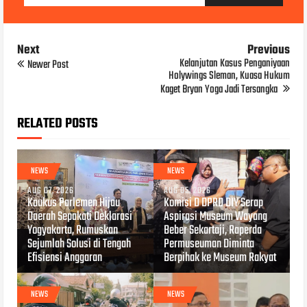
Next
Previous
Kelanjutan Kasus Penganiyaan
Newer Post
Holywings Sleman, Kuasa Hukum
Kaget Bryan Yoga Jadi Tersangka
RELATED POSTS
NEWS
NEWS
AUG 07, 2026
AUG 05, 2026
Kaukus Parlemen Hijau
Komisi D DPRD DIY Serap
Daerah Sepakati Deklarasi
Aspirasi Museum Wayang
Yogyakarta, Rumuskan
Beber Sekartaji, Raperda
Sejumlah Solusi di Tengah
Permuseuman Diminta
Efisiensi Anggaran
Berpihak ke Museum Rakyat
NEWS
NEWS