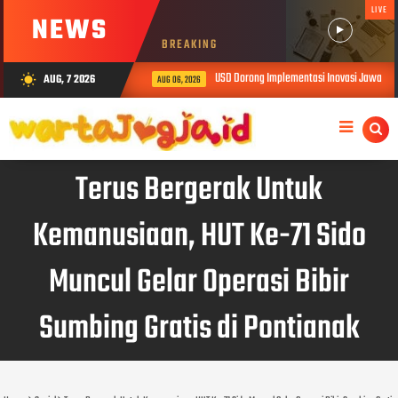
LIVE
NEWS
BREAKING
USD Dorong Implementasi Inovasi Jawalens d
AUG, 7 2026
wb_sunny
AUG 06, 2026
Terus Bergerak Untuk
Kemanusiaan, HUT Ke-71 Sido
Muncul Gelar Operasi Bibir
Sumbing Gratis di Pontianak