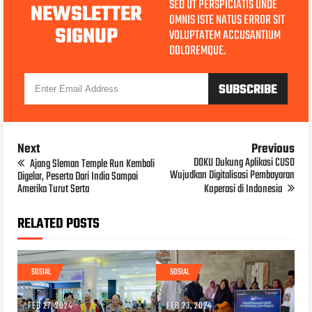
SED UT PERSPICIATIS UNDE
NEWSLETTER
OMNIS ISTE NATUS ERROR SIT
SIGNUP
VOLUPTATEM ACCUSANTIUM
DOLOREMQUE.
Next
Previous
DOKU Dukung Aplikasi CUSO
Ajang Sleman Temple Run Kembali
Wujudkan Digitalisasi Pembayaran
Digelar, Peserta Dari India Sampai
Amerika Turut Serta
Koperasi di Indonesia
RELATED POSTS
SOSIAL
SOSIAL
FEB 27, 2024
FEB 23, 2024