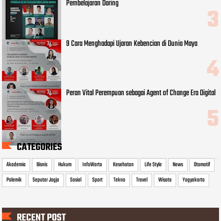
Pembelajaran Daring
9 Cara Menghadapi Ujaran Kebencian di Dunia Maya
Peran Vital Perempuan sebagai Agent of Change Era Digital
CATEGORIES
Akademia
Bisnis
Hukum
InfoWarta
Kesehatan
Life Style
News
Otomotif
Polemik
Seputar Jogja
Sosial
Sport
Tekno
Travel
Wisata
Yogyakarta
RECENT POST