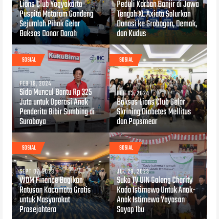
Lions Club Yogyakarta
Peduli Korban Banjir di Jawa
Puspita Mataram Gandeng
Tengah XL Axiata Salurkan
Sejumlah Pihak Gelar
Donasi ke Grobogan, Demak,
Baksos Donor Darah
dan Kudus
SOSIAL
SOSIAL
FEB 19, 2024
Sido Muncul Bantu Rp 325
FEB 03, 2024
Juta untuk Operasi Anak
Baksos Lions Club Gelar
Penderita Bibir Sumbing di
Skrining Diabetes Mellitus
Surabaya
dan Papsmear
SOSIAL
SOSIAL
SEPT 07, 2023
JUL 29, 2023
WOM Finance Bagikan
Suka TV UIN Galang Charity
Ratusan Kacamata Gratis
Kado Istimewa Untuk Anak-
untuk Masyarakat
Anak Istimewa Yayasan
Prasejahtera
Sayap Ibu