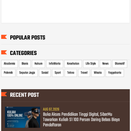
POPULAR POSTS
CATEGORIES
Akademia
Bisnis
Hukum
InfoWarta
Kesehatan
Life Style
News
Otomotif
Polemik
Seputar Jogja
Sosial
Sport
Tekno
Travel
Wisata
Yogyakarta
RECENT POST
AUG 07, 2026
Buka Akses Pendidikan Tinggi Digital, SiberMu
Tawarkan Kuliah S1 100 Persen Daring Bebas Biaya
Pendaftaran