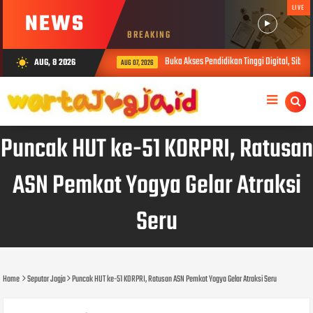
LIVE
NEWS
BREAKING
Buka Akses Pendidikan Tinggi Digital, SiberMu T
AUG, 8 2026
wb_sunny
AUG 07, 2026
Puncak HUT ke-51 KORPRI, Ratusan
ASN Pemkot Yogya Gelar Atraksi
Seru
Home
Seputar Jogja
Puncak HUT ke-51 KORPRI, Ratusan ASN Pemkot Yogya Gelar Atraksi Seru