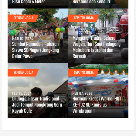
Bisa Capai 4 Meter
Bersama dan Kenduri
SEPUTAR JOGJA
SEPUTAR JOGJA
FEB 27, 2024
Mengenal Tradisi Selasa
MAR 07, 2024
Sambut Ramadan, Ratusan
Wagen, Hari Saat Pedagang
Siswa SD Negeri Jongkang
Malioboro Istirahat dan
Gelar Pawai
Reresik
SEPUTAR JOGJA
SEPUTAR JOGJA
FEB 15, 2024
FEB 07, 2024
Di Jogja, Pasar Tradisional
Harmoni Kreasi Warnai HUT
Jadi Tempat Nongkrong Seru
KE-102 SD Kanisius
Kayak Cafe
Wirobrajan 1