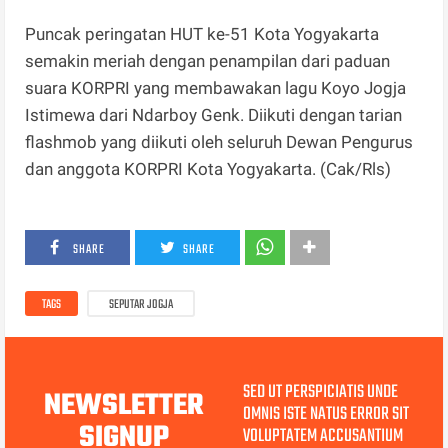
Puncak peringatan HUT ke-51 Kota Yogyakarta
semakin meriah dengan penampilan dari paduan
suara KORPRI yang membawakan lagu Koyo Jogja
Istimewa dari Ndarboy Genk. Diikuti dengan tarian
flashmob yang diikuti oleh seluruh Dewan Pengurus
dan anggota KORPRI Kota Yogyakarta. (Cak/Rls)
SHARE
SHARE
TAGS
SEPUTAR JOGJA
SED UT PERSPICIATIS UNDE
NEWSLETTER
OMNIS ISTE NATUS ERROR SIT
SIGNUP
VOLUPTATEM ACCUSANTIUM