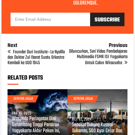
DOLOREMQUE.
Next
Previous
Diluncurkan, Seri Video Pembelajaran
Founder Duri Institute : La Nyallla
Multimedia FSMR ISI Yogyakarta
dan Dokter Zul Ibarat Suatu Orkestra
Kembali ke UUD 1945
Untuk Calon Wirausaha
RELATED POSTS
SEPUTAR JOGJA
SEPUTAR JOGJA
FEB 15, 2025
Waspada Peringatan Dini
OCT 12, 2024
Gelombang Tinggi Perairan
Sepakat Dukung Kustini-
Yogyakarta Akhir Pekan Ini,
Sukamto, 500 Kyai Gelar Doa