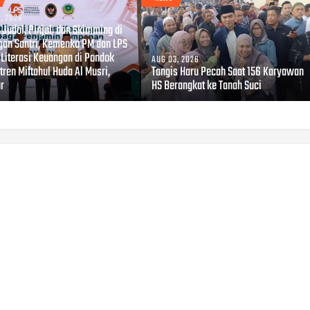
, 2026
Judol, Pinjol, dan Skimming di
gan Santri, Kemenko PM dan LPS
 Literasi Keuangan di Pondok
AUG 03, 2026
ren Miftahul Huda Al Musri,
Tangis Haru Pecah Saat 156 Karyawan
ur
HS Berangkat ke Tanah Suci