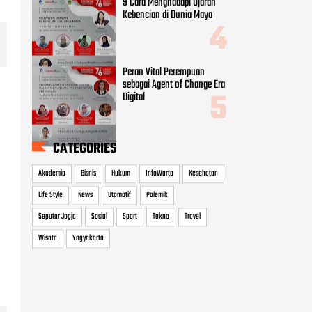
9 Cara Menghadapi Ujaran
Kebencian di Dunia Maya
Peran Vital Perempuan
sebagai Agent of Change Era
Digital
CATEGORIES
Akademia
Bisnis
Hukum
InfoWarta
Kesehatan
Life Style
News
Otomotif
Polemik
Seputar Jogja
Sosial
Sport
Tekno
Travel
Wisata
Yogyakarta