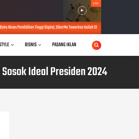
LIVE
Tinggi Digital, SiberMu Tawarkan Kuliah S1 100 Persen Daring Bebas Biaya Pendaftaran
 STYLE
BISNIS
PASANG IKLAN
Sosok Ideal Presiden 2024