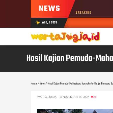
NEWS
BREAKING
AUG, 8 2026
wb_sunny
Hasil Kajian Pemuda-Maha
Home
News
Hasil Kajian Pemuda-Mahasiswa Yogyakarta: Ganjar Pranowo So
WARTA JOGJA
NOVEMBER 14, 2022
0