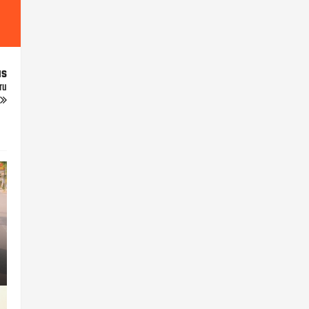
us
ru