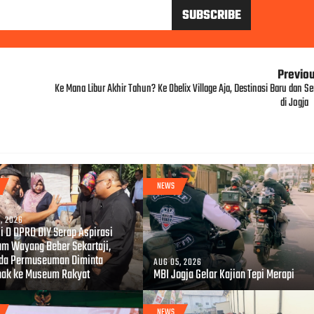
Previo
Ke Mana Libur Akhir Tahun? Ke Obelix Village Aja, Destinasi Baru dan Se
di Jogja
NEWS
, 2026
i D DPRD DIY Serap Aspirasi
m Wayang Beber Sekartaji,
da Permuseuman Diminta
AUG 05, 2026
hak ke Museum Rakyat
MBI Jogja Gelar Kajian Tepi Merapi
NEWS