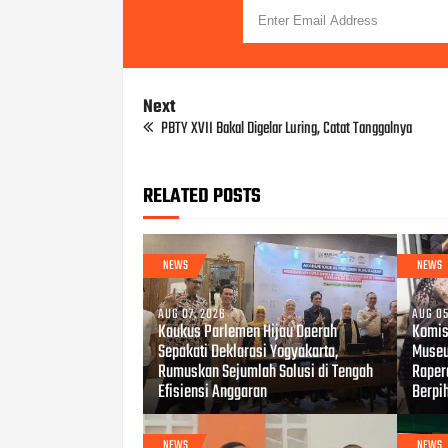
Next
PBTY XVII Bakal Digelar Luring, Catat Tanggalnya
RELATED POSTS
NEWS
NEWS
AUG 07, 2026
AUG 05
Kaukus Parlemen Hijau Daerah
Komis
Sepakati Deklarasi Yogyakarta,
Museu
Rumuskan Sejumlah Solusi di Tengah
Raper
Efisiensi Anggaran
Berpi
NEWS
NEWS