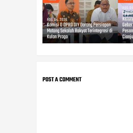
AUG 04
Cegah 
Kalan
AUG 04, 2026
Komisi D DPRD DIY Dorong Persiapan
Geber
Matang Sekolah Rakyat Terintegrasi di
Pesant
Kulon Progo
Cianj
POST A COMMENT