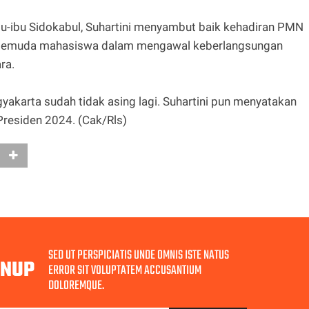
bu-ibu Sidokabul, Suhartini menyambut baik kehadiran PMN
an pemuda mahasiswa dalam mengawal keberlangsungan
ara.
yakarta sudah tidak asing lagi. Suhartini pun menyatakan
residen 2024. (Cak/Rls)
SED UT PERSPICIATIS UNDE OMNIS ISTE NATUS
GNUP
ERROR SIT VOLUPTATEM ACCUSANTIUM
DOLOREMQUE.