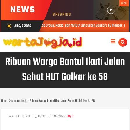
LIVE
NEWS
BREAKING
Indosat, Ooredoo Group, Nokia, dan NVIDIA Luncurkan Zankore by Indosat : Platform Infrastruk
AUG, 7 2026
wb_sunny
Ribuan Warga Bantul Ikuti Jalan
Sehat HUT Golkar ke 58
Home
Seputar Jogja
Ribuan Warga Bantul Ikuti Jalan Sehat HUT Golkar ke 58
WARTA JOGJA
OCTOBER 16, 2022
0