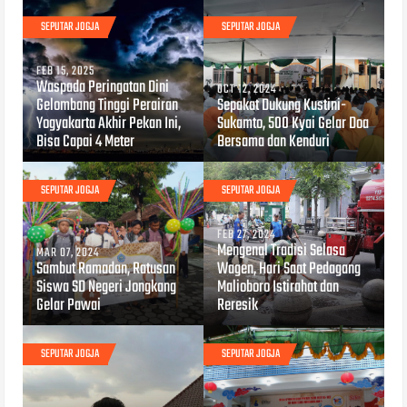
SEPUTAR JOGJA
SEPUTAR JOGJA
FEB 15, 2025
Waspada Peringatan Dini
OCT 12, 2024
Gelombang Tinggi Perairan
Sepakat Dukung Kustini-
Yogyakarta Akhir Pekan Ini,
Sukamto, 500 Kyai Gelar Doa
Bisa Capai 4 Meter
Bersama dan Kenduri
SEPUTAR JOGJA
SEPUTAR JOGJA
FEB 27, 2024
Mengenal Tradisi Selasa
MAR 07, 2024
Sambut Ramadan, Ratusan
Wagen, Hari Saat Pedagang
Siswa SD Negeri Jongkang
Malioboro Istirahat dan
Gelar Pawai
Reresik
SEPUTAR JOGJA
SEPUTAR JOGJA