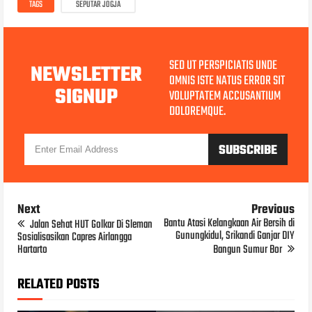
TAGS
SEPUTAR JOGJA
SED UT PERSPICIATIS UNDE
NEWSLETTER
OMNIS ISTE NATUS ERROR SIT
SIGNUP
VOLUPTATEM ACCUSANTIUM
DOLOREMQUE.
Next
Previous
Bantu Atasi Kelangkaan Air Bersih di
Jalan Sehat HUT Golkar Di Sleman
Gunungkidul, Srikandi Ganjar DIY
Sosialisasikan Capres Airlangga
Hartarto
Bangun Sumur Bor
RELATED POSTS