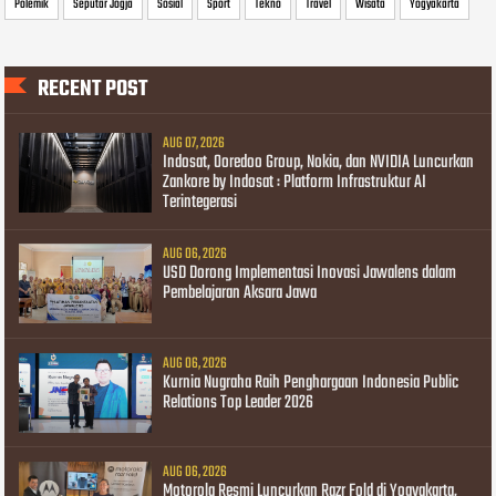
Polemik
Seputar Jogja
Sosial
Sport
Tekno
Travel
Wisata
Yogyakarta
RECENT POST
AUG 07, 2026
Indosat, Ooredoo Group, Nokia, dan NVIDIA Luncurkan
Zankore by Indosat : Platform Infrastruktur AI
Terintegerasi
AUG 06, 2026
USD Dorong Implementasi Inovasi Jawalens dalam
Pembelajaran Aksara Jawa
AUG 06, 2026
Kurnia Nugraha Raih Penghargaan Indonesia Public
Relations Top Leader 2026
AUG 06, 2026
Motorola Resmi Luncurkan Razr Fold di Yogyakarta,