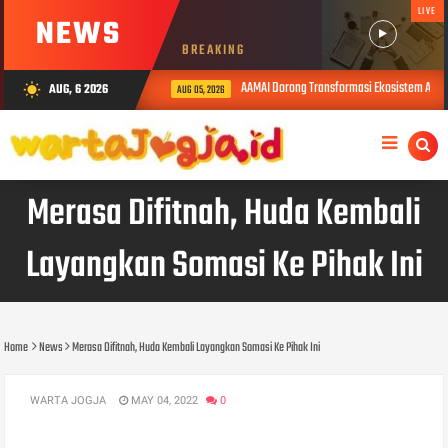
LIVE
NEWS
BREAKING
AAMAI Dorong Transformasi Ekosistem Asuransi
AUG, 6 2026
wb_sunny
AUG 05, 2026
Merasa Difitnah, Huda Kembali
Layangkan Somasi Ke Pihak Ini
Home
News
Merasa Difitnah, Huda Kembali Layangkan Somasi Ke Pihak Ini
WARTA JOGJA
MAY 04, 2022
0