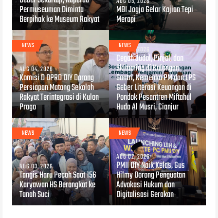
Beber Sekartaji, Raperda
AUG 05, 2026
Permuseuman Diminta
MBI Jogja Gelar Kajian Tepi
Berpihak ke Museum Rakyat
Merapi
NEWS
NEWS
AUG 04, 2026
Cegah Judol, Pinjol, dan
Skimming di Kalangan
AUG 04, 2026
Komisi D DPRD DIY Dorong
Santri, Kemenko PM dan LPS
Persiapan Matang Sekolah
Geber Literasi Keuangan di
Rakyat Terintegrasi di Kulon
Pondok Pesantren Miftahul
Progo
Huda Al Musri, Cianjur
NEWS
NEWS
AUG 02, 2026
PMII DIY Naik Kelas, Gus
AUG 03, 2026
Tangis Haru Pecah Saat 156
Hilmy Dorong Penguatan
Karyawan HS Berangkat ke
Advokasi Hukum dan
Tanah Suci
Digitalisasi Gerakan