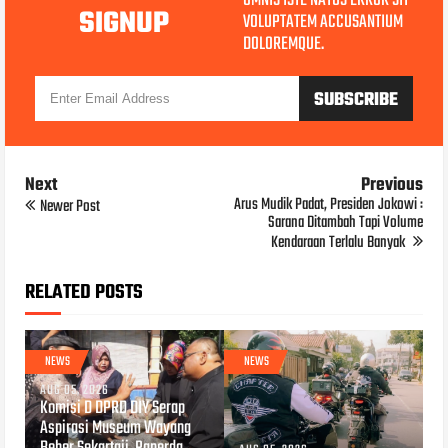
OMNIS ISTE NATUS ERROR SIT
SIGNUP
VOLUPTATEM ACCUSANTIUM
DOLOREMQUE.
Next
Previous
Arus Mudik Padat, Presiden Jokowi :
Newer Post
Sarana Ditambah Tapi Volume
Kendaraan Terlalu Banyak
RELATED POSTS
NEWS
NEWS
AUG 05, 2026
Komisi D DPRD DIY Serap
Aspirasi Museum Wayang