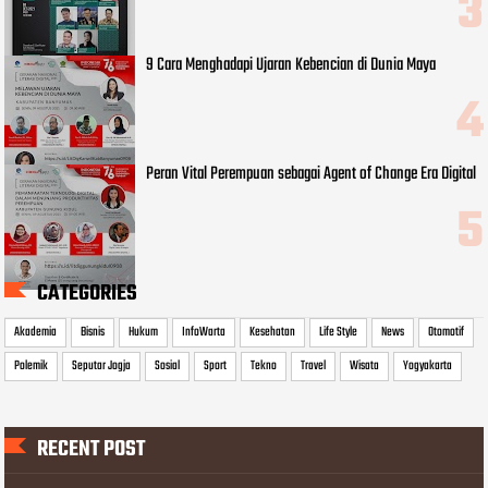
9 Cara Menghadapi Ujaran Kebencian di Dunia Maya
Peran Vital Perempuan sebagai Agent of Change Era Digital
CATEGORIES
Akademia
Bisnis
Hukum
InfoWarta
Kesehatan
Life Style
News
Otomotif
Polemik
Seputar Jogja
Sosial
Sport
Tekno
Travel
Wisata
Yogyakarta
RECENT POST