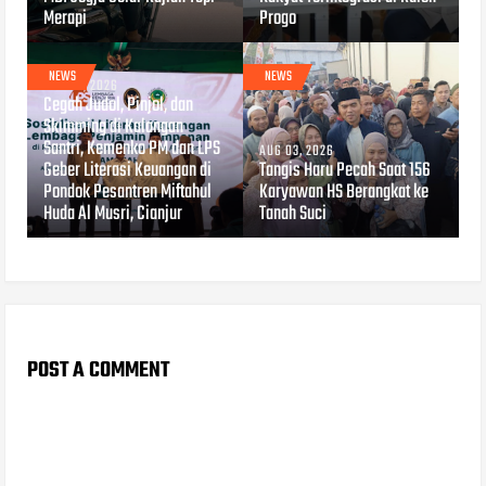
Merapi
Progo
NEWS
NEWS
AUG 04, 2026
Cegah Judol, Pinjol, dan
Skimming di Kalangan
Santri, Kemenko PM dan LPS
AUG 03, 2026
Geber Literasi Keuangan di
Tangis Haru Pecah Saat 156
Pondok Pesantren Miftahul
Karyawan HS Berangkat ke
Huda Al Musri, Cianjur
Tanah Suci
POST A COMMENT