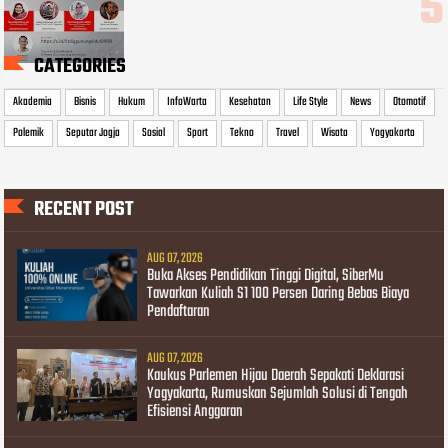
CATEGORIES
Akademia
Bisnis
Hukum
InfoWarta
Kesehatan
Life Style
News
Otomotif
Polemik
Seputar Jogja
Sosial
Sport
Tekno
Travel
Wisata
Yogyakarta
RECENT POST
AUG 07, 2026
Buka Akses Pendidikan Tinggi Digital, SiberMu
Tawarkan Kuliah S1 100 Persen Daring Bebas Biaya
Pendaftaran
AUG 07, 2026
Kaukus Parlemen Hijau Daerah Sepakati Deklarasi
Yogyakarta, Rumuskan Sejumlah Solusi di Tengah
Efisiensi Anggaran