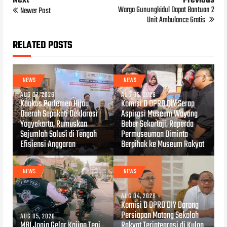
Next
Previous
Warga Gunungkidul Dapat Bantuan 2
Newer Post
Unit Ambulance Gratis
RELATED POSTS
NEWS
NEWS
AUG 07, 2026
AUG 05, 2026
Kaukus Parlemen Hijau
Komisi D DPRD DIY Serap
Daerah Sepakati Deklarasi
Aspirasi Museum Wayang
Yogyakarta, Rumuskan
Beber Sekartaji, Raperda
Sejumlah Solusi di Tengah
Permuseuman Diminta
Efisiensi Anggaran
Berpihak ke Museum Rakyat
NEWS
NEWS
AUG 04, 2026
Komisi D DPRD DIY Dorong
Persiapan Matang Sekolah
AUG 05, 2026
MBI Jogja Gelar Kajian Tepi
Rakyat Terintegrasi di Kulon