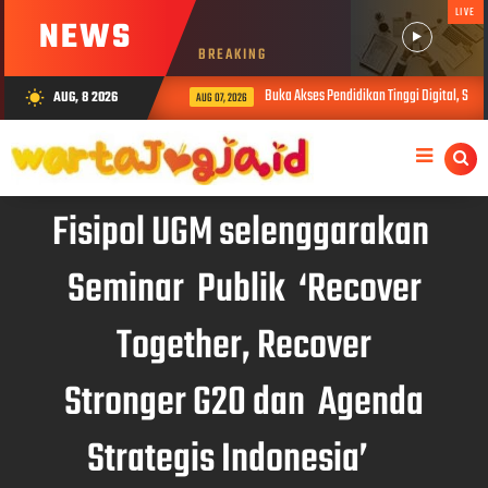
LIVE
NEWS
BREAKING
Buka Akses Pendidikan Tinggi Digital, Sibe
AUG, 8 2026
wb_sunny
AUG 07, 2026
Fisipol UGM selenggarakan
Seminar Publik ‘Recover
Together, Recover
Stronger G20 dan Agenda
Strategis Indonesia’