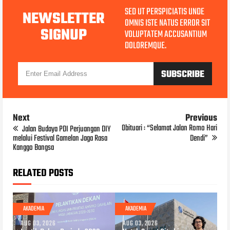
SED UT PERSPICIATIS UNDE
NEWSLETTER
OMNIS ISTE NATUS ERROR SIT
SIGNUP
VOLUPTATEM ACCUSANTIUM
DOLOREMQUE.
Next
Previous
Obituari : “Selamat Jalan Romo Hari
Jalan Budaya PDI Perjuangan DIY
melalui Festival Gamelan Jaga Rasa
Dendi”
Kanggo Bangsa
RELATED POSTS
AKADEMIA
AKADEMIA
AUG 03, 2026
AUG 03, 2026