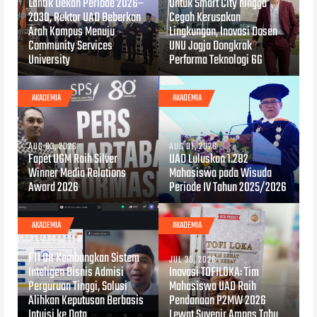
Lantik Dekan Periode 2026–
Untuk Smart City hingga
2030, Rektor UAD Beberkan
Cegah Kerusakan
Arah Kampus Menuju
Lingkungan, Inovasi Dosen
Community Services
UNU Jogja Dongkrak
University
Performa Teknologi 6G
AKADEMIA
AKADEMIA
AUG 03, 2026
AUG 01, 2026
Fapet UGM Raih Silver
UAD Luluskan 1.282
Winner Media Relations
Mahasiswa pada Wisuda
Award 2026
Periode IV Tahun 2025/2026
AKADEMIA
AKADEMIA
JUL 30, 2026
FTI UII Kembangkan Sistem
JUL 30, 2026
Inteligen Bisnis Admisi
Inovasi TOFILOKA: Tim
Perguruan Tinggi, Solusi
Mahasiswa UAD Raih
Alihkan Keputusan Berbasis
Pendanaan P2MW 2026
Intuisi ke Data
Lewat Suvenir Ampas Tahu