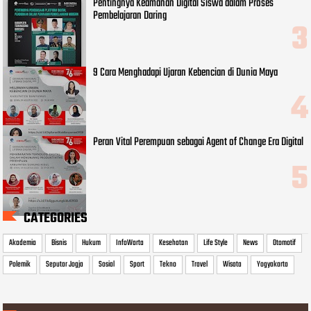
Pentingnya Keamanan Digital Siswa dalam Proses
Pembelajaran Daring
9 Cara Menghadapi Ujaran Kebencian di Dunia Maya
Peran Vital Perempuan sebagai Agent of Change Era Digital
CATEGORIES
Akademia
Bisnis
Hukum
InfoWarta
Kesehatan
Life Style
News
Otomotif
Polemik
Seputar Jogja
Sosial
Sport
Tekno
Travel
Wisata
Yogyakarta