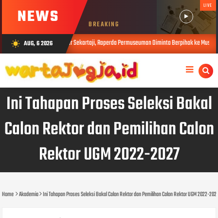
LIVE
NEWS
BREAKING
useum Wayang Beber Sekartaji, Raperda Permuseuman Diminta Berpihak ke Museum Rakyat
AUG, 6 2026
wb_sunny
Ini Tahapan Proses Seleksi Bakal
Calon Rektor dan Pemilihan Calon
Rektor UGM 2022-2027
Home
Akademia
Ini Tahapan Proses Seleksi Bakal Calon Rektor dan Pemilihan Calon Rektor UGM 2022-202