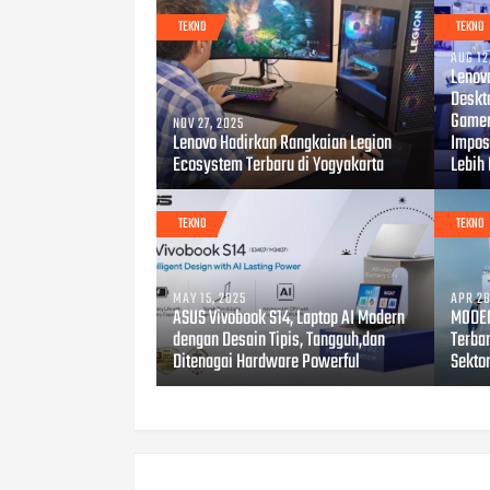
TEKNO
TEKNO
AUG 12
Lenov
Deskt
Gamer
NOV 27, 2025
Lenovo Hadirkan Rangkaian Legion
Impos
Ecosystem Terbaru di Yogyakarta
Lebih
TEKNO
TEKNO
MAY 15, 2025
APR 28
ASUS Vivobook S14, Laptop AI Modern
MODEN
dengan Desain Tipis, Tangguh,dan
Terbar
Ditenagai Hardware Powerful
Sekto