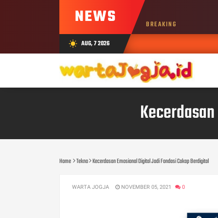
NEWS
BREAKING
AUG, 7 2026
wb_sunny
Kecerdasan E
Home
Tekno
Kecerdasan Emosional Digital Jadi Fondasi Cakap Berdigital
WARTA JOGJA
NOVEMBER 05, 2021
0