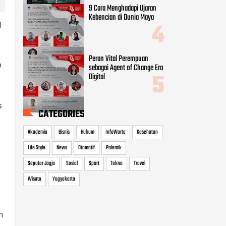
9 Cara Menghadapi Ujaran
Kebencian di Dunia Maya
g
Peran Vital Perempuan
o
sebagai Agent of Change Era
Digital
s
CATEGORIES
Akademia
Bisnis
Hukum
InfoWarta
Kesehatan
Life Style
News
Otomotif
Polemik
Seputar Jogja
Sosial
Sport
Tekno
Travel
Wisata
Yogyakarta
n