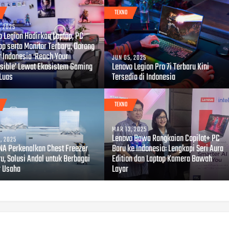
TEKNO
, 2025
o Legion Hadirkan Laptop, PC
op serta Monitor Terbaru, Dorong
 Indonesia ‘Reach Your
JUN 05, 2025
sible’ Lewat Ekosistem Gaming
Lenovo Legion Pro 7i Terbaru Kini
 Luas
Tersedia di Indonesia
TEKNO
MAR 13, 2025
Lenovo Bawa Rangkaian Copilot+ PC
, 2025
A Perkenalkan Chest Freezer
Baru ke Indonesia: Lengkapi Seri Aura
u, Solusi Andal untuk Berbagai
Edition dan Laptop Kamera Bawah
r Usaha
Layar