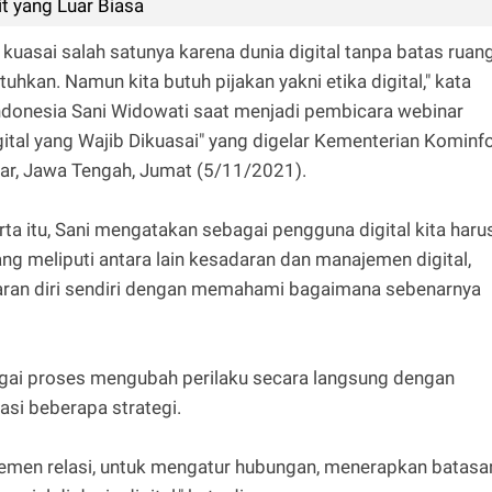
t yang Luar Biasa
 kuasai salah satunya karena dunia digital tanpa batas ruan
uhkan. Namun kita butuh pijakan yakni etika digital," kata
Indonesia Sani Widowati saat menjadi pembicara webinar
igital yang Wajib Dikuasai" yang digelar Kementerian Kominf
r, Jawa Tengah, Jumat (5/11/2021).
rta itu, Sani mengatakan sebagai pengguna digital kita haru
ang meliputi antara lain kesadaran dan manajemen digital,
aran diri sendiri dengan memahami bagaimana sebenarnya
agai proses mengubah perilaku secara langsung dengan
si beberapa strategi.
ajemen relasi, untuk mengatur hubungan, menerapkan batasa