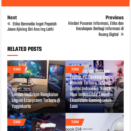
Next
Previous
Hindari Pusaran Informasi, Etika dan
Etika Bermedia Ingat Pepatah
Kecakapan Berbagi Informasi di
Jawa Ajining Diri Ana Ing Lathi
Ruang Digital
RELATED POSTS
AUG 12, 2025
TEKNO
TEKNO
Lenovo Legion Hadirkan
Laptop, PC Desktop serta
Monitor Terbaru, Dorong
Gamer Indonesia ‘Reach
NOV 27, 2025
Lenovo Hadirkan Rangkaian
Your Impossible’ Lewat
Legion Ecosystem Terbaru di
Ekosistem Gaming Lebih
Yogyakarta
Luas
TEKNO
TEKNO