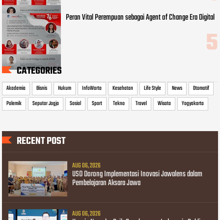
Peran Vital Perempuan sebagai Agent of Change Era Digital
CATEGORIES
Akademia
Bisnis
Hukum
InfoWarta
Kesehatan
Life Style
News
Otomotif
Polemik
Seputar Jogja
Sosial
Sport
Tekno
Travel
Wisata
Yogyakarta
RECENT POST
AUG 06, 2026
USD Dorong Implementasi Inovasi Jawalens dalam
Pembelajaran Aksara Jawa
AUG 06, 2026