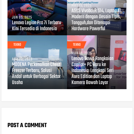
MAY 15, 2025
ASUS Vivobook S14, Laptop AI
Modern dengan Desain Tipis,
JUN 05, 2025
Lenovo Legion Pro 7i Terbaru
Tangguh,dan Ditenagai
Kini Tersedia di Indonesia
Hardware Powerful
TEKNO
TEKNO
MAR 13, 2025
Lenovo Bawa Rangkaian
APR 28, 2025
MODENA Perkenalkan Chest
Copilot+ PC Baru ke
Freezer Terbaru, Solusi
Indonesia: Lengkapi Seri
Andal untuk Berbagai Sektor
Aura Edition dan Laptop
Usaha
Kamera Bawah Layar
POST A COMMENT