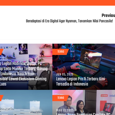
Previo
Beradaptasi di Era Digital Agar Nyaman, Tanamkan Nilai Pancasila!
TEKNO
, 2025
o Legion Hadirkan Laptop, PC
op serta Monitor Terbaru, Dorong
 Indonesia ‘Reach Your
JUN 05, 2025
sible’ Lewat Ekosistem Gaming
Lenovo Legion Pro 7i Terbaru Kini
 Luas
Tersedia di Indonesia
TEKNO
MAR 13, 2025