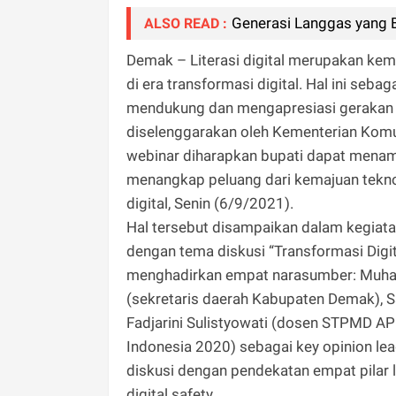
Generasi Langgas yang B
ALSO READ :
Demak – Literasi digital merupakan k
di era transformasi digital. Hal ini se
mendukung dan mengapresiasi gerakan Li
diselenggarakan oleh Kementerian Komu
webinar diharapkan bupati dapat menam
menangkap peluang dari kemajuan tekno
digital, Senin (6/9/2021).
Hal tersebut disampaikan dalam kegiatan
dengan tema diskusi “Transformasi Digit
menghadirkan empat narasumber: Muhamat
(sekretaris daerah Kabupaten Demak), Sa
Fadjarini Sulistyowati (dosen STPMD AP
Indonesia 2020) sebagai key opinion l
diskusi dengan pendekatan empat pilar liter
digital safety.