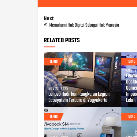
Next
Memahami Hak Digital Sebagai Hak Manusia
RELATED POSTS
TEKNO
TEKNO
AUG 12
Lenov
Deskt
Gamer
NOV 27, 2025
Lenovo Hadirkan Rangkaian Legion
Impos
Ecosystem Terbaru di Yogyakarta
Lebih
TEKNO
TEKNO