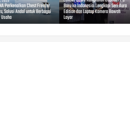
Lenovo Bawa Rangkaian Copilot+ PC
, 2025
A Perkenalkan Chest Freezer
Baru ke Indonesia: Lengkapi Seri Aura
u, Solusi Andal untuk Berbagai
Edition dan Laptop Kamera Bawah
r Usaha
Layar