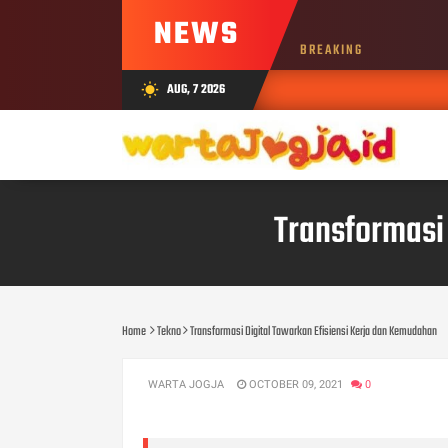
NEWS
BREAKING
AUG, 7 2026
wb_sunny
Transformasi
Home
Tekno
Transformasi Digital Tawarkan Efisiensi Kerja dan Kemudahan
WARTA JOGJA
OCTOBER 09, 2021
0