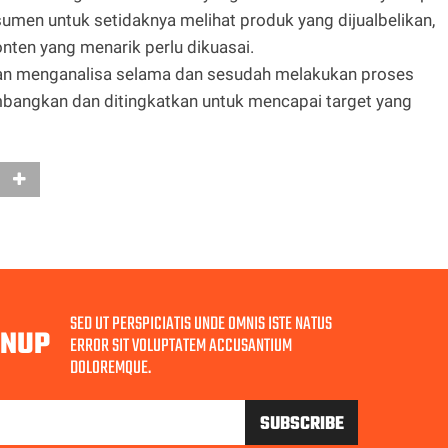
umen untuk setidaknya melihat produk yang dijualbelikan,
ten yang menarik perlu dikuasai.
 dan menganalisa selama dan sesudah melakukan proses
kembangkan dan ditingkatkan untuk mencapai target yang
SED UT PERSPICIATIS UNDE OMNIS ISTE NATUS
GNUP
ERROR SIT VOLUPTATEM ACCUSANTIUM
DOLOREMQUE.