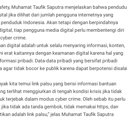
l safety, Muhamat Taufik Saputra menjelaskan bahwa pendud
tal jika dilihat dari jumlah pengguna internetnya yang
ta penduduk Indonesia. Akan tetapi dengan berpindahnya
digital, tiap pengguna media digital perlu membentengi diri
 cyber crime.
nan digital adalah untuk selalu menyaring informasi, konten,
ni erat kaitannya dengan keamanan digital karena hal yang
nformasi pribadi. Data-data pribadi yang bersifat pribadi
 agar tidak bocor ke publik karena dapat berpotensi disala
nyak kita temui link palsu yang berisi informasi bantuan
g terlihat menggiurkan di tengah kondisi krisis jika tidak
k terjebak dalam modus cyber crime. Oleh sebab itu perlu
, jika tidak ada tanda gembok, tidak memakai https, dan
ikan adalah link palsu,” jelas Muhamat Taufik Saputra