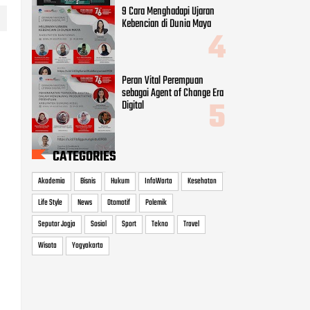
9 Cara Menghadapi Ujaran
Kebencian di Dunia Maya
i
Peran Vital Perempuan
sebagai Agent of Change Era
Digital
CATEGORIES
Akademia
Bisnis
Hukum
InfoWarta
Kesehatan
Life Style
News
Otomotif
Polemik
Seputar Jogja
Sosial
Sport
Tekno
Travel
Wisata
Yogyakarta